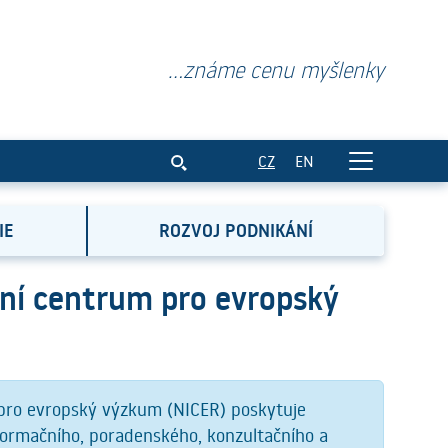
...známe cenu myšlenky
CZ
EN
IE
ROZVOJ PODNIKÁNÍ
ní centrum pro evropský
pro evropský výzkum (NICER) poskytuje
nformačního, poradenského, konzultačního a