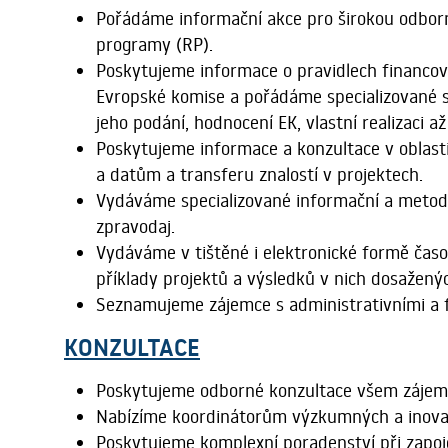
Pořádáme informační akce pro širokou odbor
programy (RP).
Poskytujeme informace o pravidlech financov
Evropské komise a pořádáme specializované s
jeho podání, hodnocení EK, vlastní realizaci 
Poskytujeme informace a konzultace v oblasti
a datům a transferu znalostí v projektech.
Vydáváme specializované informační a meto
zpravodaj.
Vydáváme v tištěné i elektronické formě čas
příklady projektů a výsledků v nich dosažený
Seznamujeme zájemce s administrativními a 
KONZULTACE
Poskytujeme odborné konzultace všem zájemců
Nabízíme koordinátorům výzkumných a inovační
Poskytujeme komplexní poradenství při zapo