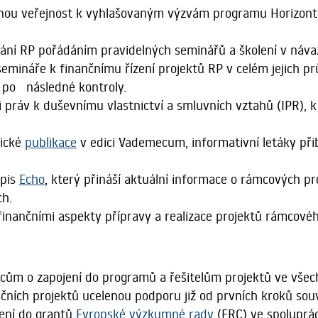
nou veřejnost k vyhlašovaným výzvám programu Horizont E
ání RP pořádáním pravidelných seminářů a školení v náva
emináře k finančnímu řízení projektů RP v celém jejich p
až po následné kontroly.
 práv k duševnímu vlastnictví a smluvních vztahů (IPR), 
dické
publikace
v edici Vademecum, informativní letáky přib
opis
Echo
, který přináší aktuální informace o rámcových pr
ch.
finančními aspekty přípravy a realizace projektů rámco
m o zapojení do programů a řešitelům projektů ve všech 
ch projektů ucelenou podporu již od prvních kroků souvis
jení do grantů
Evropské výzkumné rady
(ERC) ve spoluprá