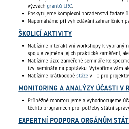
výzvách
grantů ERC
.
Poskytujeme komplexní poradenství žadatelů
Napomáháme při vyhledávání zahraničních part
ŠKOLICÍ AKTIVITY
Nabízíme interaktivní workshopy k vybraným
spojuje zejména jejich praktické zaměření, al
Nabízíme úzce zaměřené semináře ke specifi
tzv. semináře na poptávku. Vytvoříme vám ak
Nabízíme krátkodobé
stáže
v TC pro projekto
MONITORING A ANALÝZY ÚČASTI V
Průběžně monitorujeme a vyhodnocujeme účas
těchto programech pro potřeby státní správy č
EXPERTNÍ PODPORA ORGÁNŮM STÁT