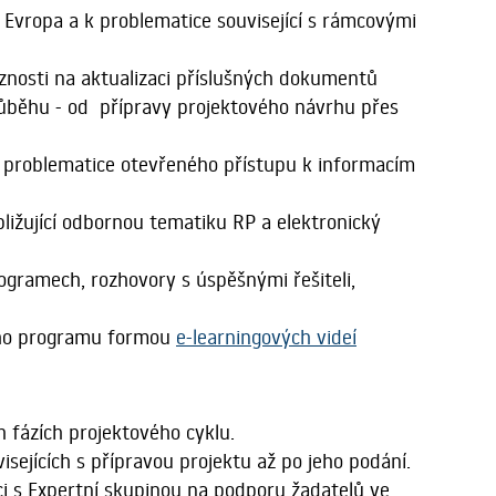
vropa a k problematice související s rámcovými
znosti na aktualizaci příslušných dokumentů
růběhu - od přípravy projektového návrhu přes
k problematice otevřeného přístupu k informacím
ližující odbornou tematiku RP a elektronický
ogramech, rozhovory s úspěšnými řešiteli,
vého programu formou
e-learningových videí
fázích projektového cyklu.
ejících s přípravou projektu až po jeho podání.
ci s Expertní skupinou na podporu žadatelů ve