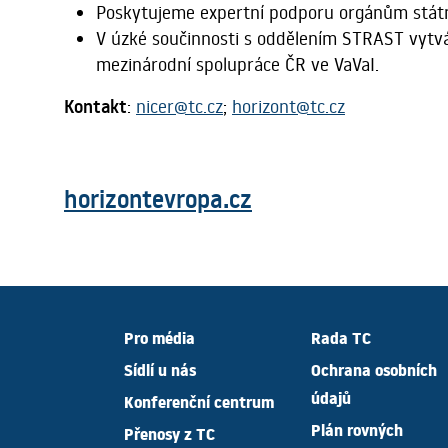
Poskytujeme expertní podporu orgánům státn
V úzké součinnosti s oddělením STRAST vytvář
mezinárodní spolupráce ČR ve VaVaI.
Kontakt
:
nicer@tc.cz
;
horizont@tc.cz
horizontevropa.cz
Pro média
Rada TC
Sídlí u nás
Ochrana osobních
údajů
Konferenční centrum
Plán rovných
Přenosy z TC