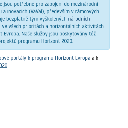
ré jsou potřebné pro zapojení do mezinárodní
i a inovacích (VaVaI), především v rámcových
ťuje bezplatně tým vyškolených
národních
ve všech prioritách a horizontálních aktivitách
 Evropa. Naše služby jsou poskytovány též
 projektů programu Horizont 2020.
ové portály k programu Horizont Evropa
a k
2020
.