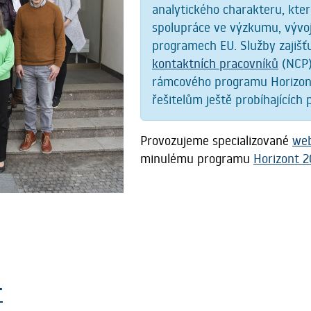
analytického charakteru, kte
spolupráce ve výzkumu, vývoj
programech EU. Služby zajiš
kontaktních pracovníků
(NCP) 
rámcového programu Horizont
řešitelům ještě probíhajících
Provozujeme specializované
web
minulému programu
Horizont 
T