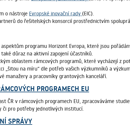
m o nástroje
Evropské inovační rady
(EIC).
nerů do řešitelských konsorcií prostřednictvím spoluprác
 aspektům programu Horizont Evropa, které jsou pořádány
e také důraz na aktivní zapojení účastníků.
ckým oblastem rámcových programů, které vycházejí z pot
ci „šitou na míru“ dle potřeb vašich výzkumníků a výzku
vé manažery a pracovníky grantových kanceláří.
 RÁMCOVÝCH PROGRAMECH EU
t ČR v rámcových programech EU, zpracováváme studie ana
i pro potřeby jednotlivých institucí.
NÍ SPRÁVY