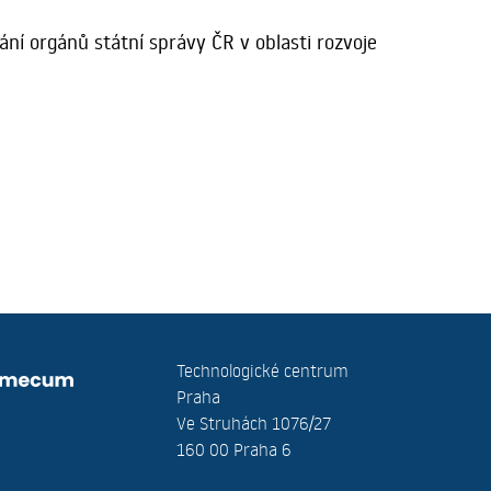
í orgánů státní správy ČR v oblasti rozvoje
Technologické centrum
Praha
Ve Struhách 1076/27
160 00 Praha 6