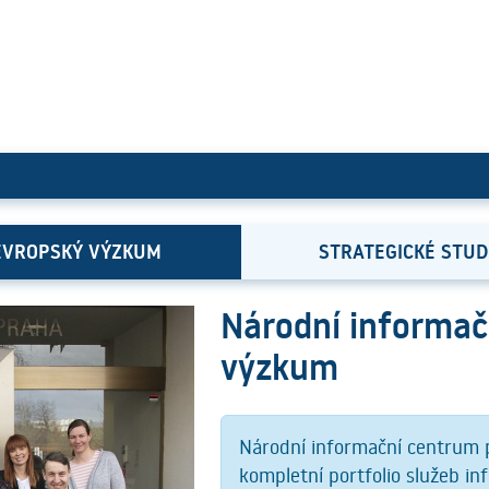
m pro evropský výzkum
EVROPSKÝ VÝZKUM
STRATEGICKÉ STUD
Národní informač
výzkum
Národní informační centrum 
kompletní portfolio služeb i