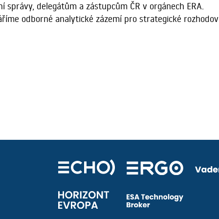
í správy, delegátům a zástupcům ČR v orgánech ERA.
íme odborné analytické zázemí pro strategické rozhodován