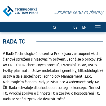
...známe cenu myšlenky
Rada TC
CZ
EN
RADA TC
V Radě Technologického centra Praha jsou zastoupeni všichni
členové sdružení s hlasovacím právem. Jedná se o pracoviště
AV ČR – Ústav chemických procesů, Fyzikální ústav, Ústav
fyziky plazmatu, Ústav molekulární genetiky, Mikrobiologický
ústav a dále společnost Technology Management, s.r.o.
Nehlasujícím členem Rady je zástupce Akademické rady AV
ČR. Rada schvaluje dlouhodobou strategii a koncepci činnosti
TC, výroční zprávu o činnosti TC a zprávu o hospodaření TC.
Rada se schází zpravidla dvakrát ročně.