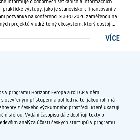
ně informuje o odborných setkáních a informačních
giemi i institucionálním řízením a ten rámec se
í praktické výstupy, jako je stanovisko k financování v
 ani pozvánka na konferenci SCI-PO 2026 zaměřenou na
aných projektů v udržitelný ekosystém, který obstojí
ké bariéry rozvoje Open Science v ČR a navrhuje
VÍCE
bilní víceleté financování, zavedení expertních rolí
 proběhlo setkání FINPRA zaměřené na audity
ní pracovní skupiny pro finanční a právní
utečnila ve spolupráci s CZARMA jako součást
dbornic, dalších více než 140 účastníků se připojilo
abs v programu Horizont Evropa a roli ČR v něm.
i s otevřeným přístupem a pohled na to, jakou roli má
ozhovory z českého výzkumného prostředí, které ukazují
ní sférou. Vydání časopisu dále doplňují texty o
ředevším analýza účasti českých startupů v programu