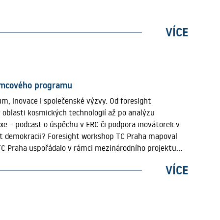
ny současné fragmentace a potřebu systémové koordinace.
VÍCE
rámcového programu
m, inovace i společenské výzvy. Od foresight
 oblasti kosmických technologií až po analýzu
axe – podcast o úspěchu v ERC či podpora inovátorek v
nit demokracii? Foresight workshop TC Praha mapoval
 TC Praha uspořádalo v rámci mezinárodního projektu
 – od mladších účastníků vyrůstajících v digitálním
VÍCE
 Diskuse se soustředila na to, jak by technologický
rocesů i samotné podoby občanské participace. Česko–
s Brimatech Services GmbH uspořádalo v březnu
hmaking Day 2026. Cílem setkání bylo propojit klíčové
ání konkrétních spoluprací a vytvořit konsorcia