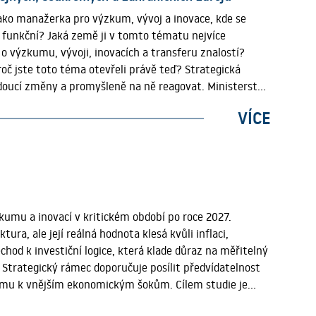
jako manažerka pro výzkum, vývoj a inovace, kde se
 funkční? Jaká země ji v tomto tématu nejvíce
 o výzkumu, vývoji, inovacích a transferu znalostí?
oč jste toto téma otevřeli právě teď? Strategická
 budoucí změny a promyšleně na ně reagovat. Ministerstvo
cénáře budoucího vývoje a hledá podklady pro včasná
VÍCE
nastavení navazujících evropských programů a
ystému a zároveň porostou očekávání,
ité začít tuto debatu dříve, než se z ní stane téma
ání VaVaI v Česku nefunguje? Ne. A právě to je
vků, na nichž má smysl dále stavět. Smyslem naší práce
zranitelný a kde bude potřeba posílit jeho účinnost,
kumu a inovací v kritickém období po roce 2027.
osvědčilo. Co považujete za největší riziko po roce
ra, ale její reálná hodnota klesá kvůli inflaci,
ožný útlum kohezních zdrojů, reálné oslabování
hod k investiční logice, která klade důraz na měřitelný
kapitálu. Jinými slovy: nestačí sledovat, kolik
. Strategický rámec doporučuje posílit předvídatelnost
stému k vnějším ekonomickým šokům. Cílem studie je
í excelenci a dlouhodobé hospodářské odolnosti.