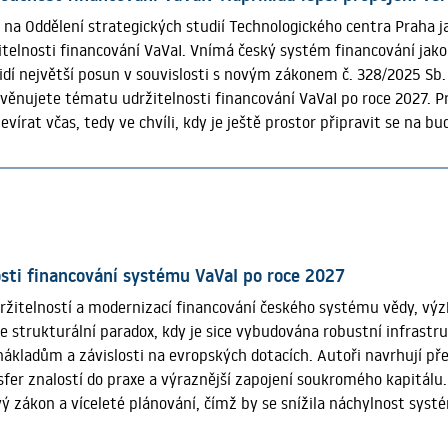
ch. Celý text publikovaný najdete na VědaVýzkum.cz
e na Oddělení strategických studií Technologického centra Praha 
telnosti financování VaVaI. Vnímá český systém financování jako
idí největší posun v souvislosti s novým zákonem č. 328/2025 Sb.
věnujete tématu udržitelnosti financování VaVaI po roce 2027. Pr
vírat včas, tedy ve chvíli, kdy je ještě prostor připravit se na
 tělovýchovy prostřednictvím projektu STRATIN+ mapuje možné s
 2027 se totiž změní evropský víceletý finanční rámec a s ním i 
ů; zvýší se tlak na veřejné rozpočty, zesílí nároky na odolnost s
budou přinášet vyšší ekonomický i společenský přínos. Bylo důlež
a rozpočtovým tlakem. Znamená to, že současný systém financov
na začátku. Český systém obsahuje řadu kvalitních a funkčních pr
sti financování systému VaVaI po roce 2027
ňovat, ale lépe porozumět tomu, kde může být v příštích letech 
ržitelností a modernizací financování českého systému vědy, výz
rategickou připravenost, aniž by se opustilo to, co se dlouhodobě 
 strukturální paradox, kdy je sice vybudována robustní infrastruktu
ikem není jeden izolovaný problém, ale souběh několika tlaků: m
ladům a závislosti na evropských dotacích. Autoři navrhují přec
 roztříštěnost financování a stále omezená mobilizace soukromého 
sfer znalostí do praxe a výraznější zapojení soukromého kapitálu
 systému směřovat.
vý zákon a víceleté plánování, čímž by se snížila náchylnost sy
výzkum nezůstal v režimu pouhé údržby, ale směřoval k mezinárodn