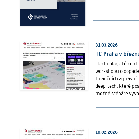
Celkový přehled doplň
31.03.2026
TC Praha v březnu
Technologické centr
workshopu o dopadec
finančních a právní
deep tech, které po
možné scénáře vývoj
Eye of Europe, propo
prostředí až po sta
pokrok v příštích d
rakouské matchmakin
v prostorách ESA Ph
19.02.2026
dodavatelské české a