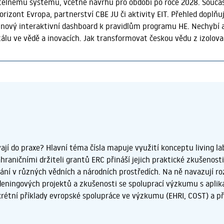
elnému systému, včetně návrhů pro období po roce 2028. Součas
opojuje se správou dat, právními otázkami, bezpečností, technolo
izont Evropa, partnerství CBE JU či aktivity EIT. Přehled doplňuj
 Dnes to vnímám tak, že otevřená věda není něco, co jednou
 nový interaktivní dashboard k pravidlům programu HE. Nechybí
tálu ve vědě a inovacích. Jak transformovat českou vědu z izolov
renci? Komplexní analytická studie TC Praha pojmenovává kritic
ro období po roce 2028. Text rozebírá nezbytnost přechodu na sta
 reformu hodnocení vědecké kariéry. Více zde. Na zámku Loučeň
V polovině dubna 2026 se na zámku Loučeň uskutečnilo další setká
 Horizont Evropa (FINPRA), organizované TC Praha. Akce se usk
„Finance na zámku“. Prezenčně přijelo více než 120 odborníků a o
d vybraných aktivit najdete na portále VědaVýzkum.cz
vají do praxe? Hlavní téma čísla mapuje využití konceptu living l
hraničními držiteli grantů ERC přináší jejich praktické zkušenost
ání v různých vědních a národních prostředích. Na ně navazují r
eningových projektů a zkušenosti se spoluprací výzkumu s aplikač
rétní příklady evropské spolupráce ve výzkumu (EHRI, COST) a p
 přibližuje jejich příležitosti a limity.