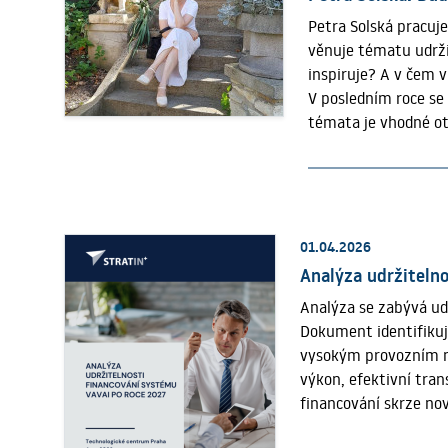
výzkumných systéme
Petra Solská pracuj
věnuje tématu udrži
inspiruje? A v čem v
V posledním roce se 
témata je vhodné ote
školství, mládeže a
rozhodnutí. Po roce
investičních nástroj
že výzkum a inovace 
řešené pod časovým 
01.04.2026
důležité říct hned 
Analýza udržitelno
není systém zpochyb
Analýza se zabývá ud
předvídatelnost a st
Dokument identifikuje
2027? Největším riz
vysokým provozním nák
investiční kapacity,
výkon, efektivní tran
prostředků bude do
financování skrze no
zajistit, aby český 