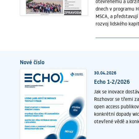
otevřenému a udržit
Otevřená věda se pr
dnech v programu Hor
neustále rozšiřuje.
MSCA, a představují
rozvoj lidského kapi
v mezinárodní konku
strategický postup p
datových stewardů i
v Horizontu Evropa 
management projektů
Nové číslo
dvoudenního setkání 
30.04.2026
online. Celý přehle
Echo 1-2/2026
Jak se inovace dostá
Rozhovor se třemi za
open access publikov
konkrétní dopady wid
otevřené vědě a konk
Horizont Evropa, která