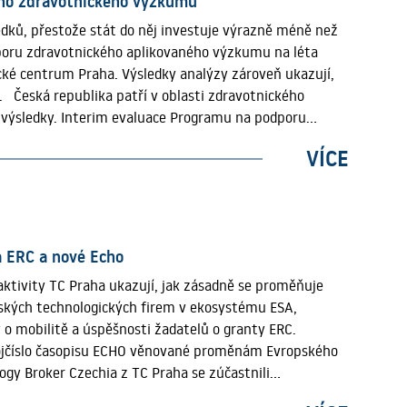
ího zdravotnického výzkumu
ků, přestože stát do něj investuje výrazně méně než
poru zdravotnického aplikovaného výzkumu na léta
ké centrum Praha. Výsledky analýzy zároveň ukazují,
 Česká republika patří v oblasti zdravotnického
výsledky. Interim evaluace Programu na podporu
NW) ukazuje, že čeští vědci dosahují v klinické
VÍCE
anost českých publikací v klinické medicíně,
ce než dvojnásobku světového průměru. Také v dalších
ětově nadprůměrných hodnot. Jinými slovy: český
Tento výsledek je o to pozoruhodnější, že financování
ízké. Zatímco v přepočtu na obyvatele investuje Česká
a ERC a nové Echo
násobek a v Rakousku dokonce o pětinásobek této částky.
ktivity TC Praha ukazují, jak zásadně se proměňuje
019 a 2024 vzrostly veřejné investice do zdravotnického
českých technologických firem v ekosystému ESA,
podstatně rychleji. Právě v tomto kontextu získává
o mobilitě a úspěšnosti žadatelů o granty ERC.
m 1 405 projektových návrhů, z nichž podpořeno bylo
vojčíslo časopisu ECHO věnované proměnám Evropského
univerzity, fakultní nemocnice, ústavy Akademie věd i
gy Broker Czechia z TC Praha se zúčastnili
obory. Největší zastoupení mají projekty zaměřené na
onalo v květnu ve španělské Seville. Akce svedla