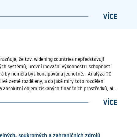
VÍCE
razňuje, že tzv. widening countries nepředstavují
ch systémů, úrovní inovační výkonnosti i schopností
terá by neměla být koncipována jednotně. Analýza TC
livé země rozděleny, a do jaké míry toto rozdělení
 absolutní objem získaných finančních prostředků, ale
díl jednotlivých zemí odpovídá očekávané úrovni nebo ji
VÍCE
které země patří mezi hlavní příjemce finanční podpory
které země dosahují nadprůměrného či naopak
i v evropském výzkumném prostoru. Další důležitou
cký efekt této priority, nebo zda spíše odráží jejich
e porozumět roli, kterou Widening hraje v národních
řejných, soukromých a zahraničních zdrojů