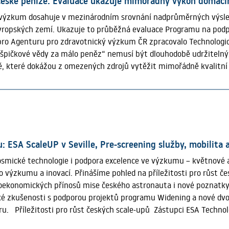
české peníze. Evaluace ukazuje mimořádný výkon domác
 výzkum dosahuje v mezinárodním srovnání nadprůměrných výsled
evropských zemí. Ukazuje to průběžná evaluace Programu na pod
ro Agenturu pro zdravotnický výzkum ČR zpracovalo Technologic
špičkové vědy za málo peněz“ nemusí být dlouhodobě udržitelný.
 které dokážou z omezených zdrojů vytěžit mimořádně kvalitní 
kovaného výzkumu Ministerstva zdravotnictví na léta 2024–2030 (
dprůměrné mezinárodní viditelnosti. Oborově normalizovaná citov
ačně nejsilnější obor, dosáhla v roce 2024 hodnoty 2,42, tedy ví
kého výzkumu dosahuje oborově normalizovaná citovanost celosv
 je v mezinárodním měřítku mimořádně respektovaný a citovaný. 
umu zůstává v Česku ve srovnání s vyspělými evropskými státy n
: ESA ScaleUP v Seville, Pre-screening služby, mobilita 
tnického výzkumu přibližně 17,6 eur, ve Finsku jde téměř o čtyř
osmické technologie i podpora excelence ve výzkumu – květnové a
sledních letech dále prohlubuje. Evaluace ukazuje, že mezi lety 2
o výzkumu a inovací. Přinášíme pohled na příležitosti pro růst 
 mírně, zatímco řada evropských států své rozpočty navyšovala 
ioekonomických přínosů mise českého astronauta i nové poznatky 
ý význam. Do prvních tří veřejných soutěží bylo podáno celke
cké zkušenosti s podporou projektů programu Widening a nové d
ovou státní podporou přes 3,6 miliardy korun. Program propojuje 
. Příležitosti pro růst českých scale-upů Zástupci ESA Technolo
nizace a vytváří prostor pro spolupráci špičkových týmů napříč 
 ESA ScaleUp Commercialisation Network Meeting 2026, které se k