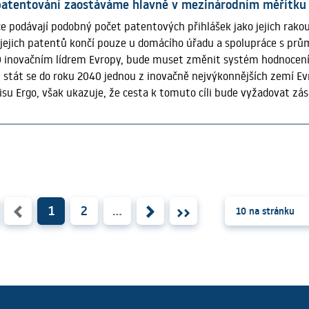
atentování zaostáváme hlavně v mezinárodním měřítku
 na budoucí výzvy ESA Phi-Lab Austria. Akce přinesla českým fir
ce podávají podobný počet patentových přihlášek jako jejich rak
ry, domluvit obchodní a technologická propojení a iniciovat vzni
a jejich patentů končí pouze u domácího úřadu a spolupráce s pr
ý přehled novinek najdete na VědaVýzkum.cz
0 inovačním lídrem Evropy, bude muset změnit systém hodnocení
 stát se do roku 2040 jednou z inovačně nejvýkonnějších zemí Evr
isu Ergo, však ukazuje, že cesta k tomuto cíli bude vyžadovat z
í excelentní výzkum, přenos jeho výsledků do komerční sféry, a p
 podíváme na našeho jižního souseda, Rakousko, rozdíl v přístupu
 českého akademického sektoru není nedostatek nápadů, ale je
svými vynálezy primárně na mezinárodní úroveň, ty české se čas
Z databáze Evropského patentového úřadu PATSTAT vyplývá, že v 
h patentových přihlášek pouze u domácího úřadu. Pro srovnání: u 
o úřadu (ÖPA) pouhých 9 %. Rakouští vědci uvažují globálně – jej
1
2
...
10 na stránku
é úřady nebo mezinárodní cesta přes smlouvu o patentové spolup
 spravovaný Světovou organizací duševního vlastnictví, umožňu
né přihlášky. Celý článek P. Roštínské je publikovaný na VědaVýz