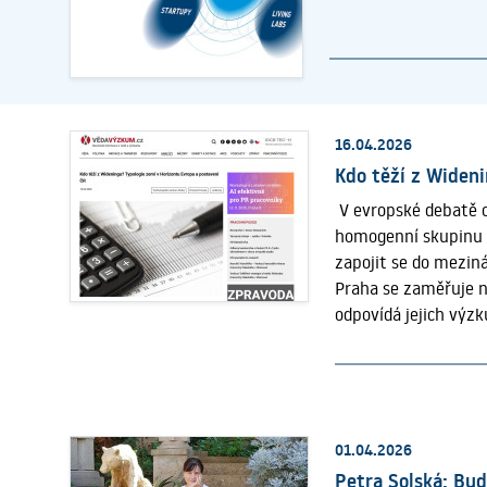
16.04.2026
Kdo těží z Widen
V evropské debatě o
homogenní skupinu z
zapojit se do mezin
Praha se zaměřuje na
odpovídá jejich výz
pracuje s referenčn
překračuje či nedosa
z priority Widening
podprůměrného podí
otázkou je, zda post
01.04.2026
celkovou účast a ús
Petra Solská: Bud