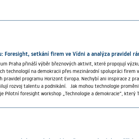
uje historický kontext vývoje od 90. let, který osvětluje příči
: Foresight, setkání firem ve Vídni a analýza pravidel 
um Praha přináší výběr březnových aktivit, které propojují výzku
h technologií na demokracii přes mezinárodní spolupráci firem v
ch pravidel programu Horizont Evropa. Nechybí ani inspirace z pr
silují rozvoj talentu a podnikání. Jak mohou technologie promě
e Pilotní foresight workshop „Technologie a demokracie“, který
jil občany napříč generacemi. Nabídl tak pestrou škálu perspektiv
rší generace se zkušeností se životem v nedemokratickém systému.
esetiletích mohl proměnit fungování demokratických institucí, p
gové setkání upstream firem ve Vídni TC Praha ve spolupráci 
i-Lab Austria jednodenní B2B akci Czech–Austrian Upstream Matc
 rakouské firmy z oblasti kosmických technologií, podpořit naváz