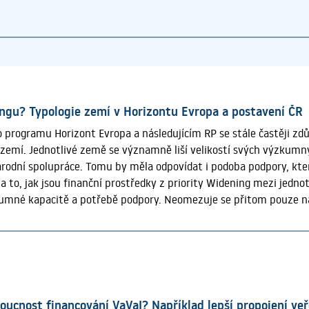
ingu? Typologie zemí v Horizontu Evropa a postavení ČR
 programu Horizont Evropa a následujícím RP se stále častěji zdů
emí. Jednotlivé země se významně liší velikostí svých výzkumný
árodní spolupráce. Tomu by měla odpovídat i podoba podpory, k
 to, jak jsou finanční prostředky z priority Widening mezi jednot
kumné kapacitě a potřebě podpory. Neomezuje se přitom pouze na
ím přístupem, který umožňuje posoudit, zda skutečný finanční po
huje. Tento přístup rozlišuje dvě klíčové roviny. První ukazuje, 
 v absolutním měřítku. Druhá, analyticky podstatnější, se ptá, 
lu finanční podpory vzhledem ke své výzkumné kapacitě a pozic
avení jednotlivých zemí ve Wideningu představuje skutečně specifi
pěšnost v programu Horizont Evropa. Toto srovnání umožňuje lép
oucnost financování VaVaI? Například lepší propojení ve