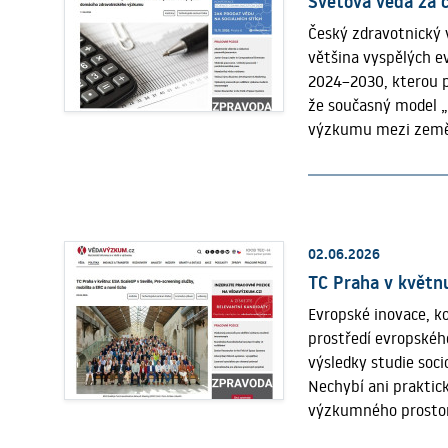
Světová věda za 
Český zdravotnický
většina vyspělých 
2024–2030, kterou p
že současný model „
výzkumu mezi země,
zdravotnického apli
medicíně výrazně na
představující publik
oborech zdravotnic
zdravotnický výzkum
02.06.2026
zdravotnického výzk
TC Praha v květnu
republika do zdravo
Evropské inovace, k
Rozdíl se navíc v po
prostředí evropskéh
výzkumu v Česku jen
výsledky studie soc
program NW mimořádn
Nechybí ani prakti
292 projektů s celk
výzkumného prostoru
další výzkumné orga
dvoudenního setkání