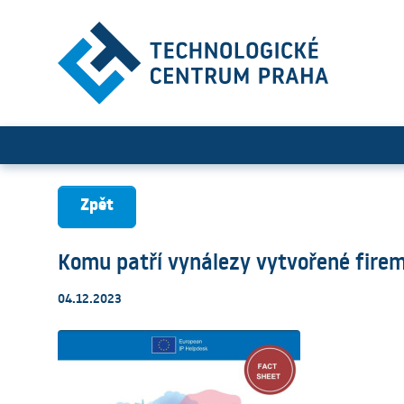
Komu patří vynálezy vytvo
Zpět
Komu patří vynálezy vytvořené fire
04.12.2023