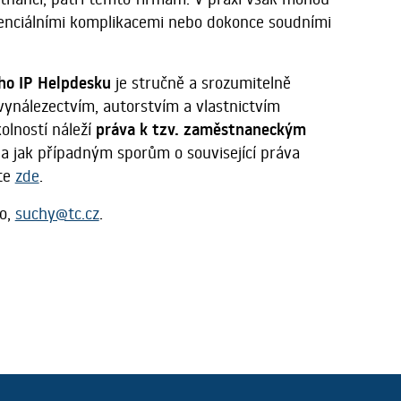
 potenciálními komplikacemi nebo dokonce soudními
ho IP Helpdesku
je stručně a srozumitelně
 vynálezectvím, autorstvím a vlastnictvím
olností náleží
práva k tzv. zaměstnaneckým
 a jak případným sporům o související práva
ete
zde
.
ho,
suchy@tc.cz
.