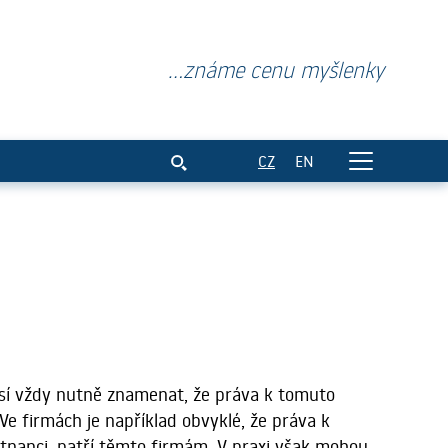
...známe cenu myšlenky
CZ
EN
sí vždy nutně znamenat, že práva k tomuto
Ve firmách je například obvyklé, že práva k
stnanci, patří těmto firmám. V praxi však mohou