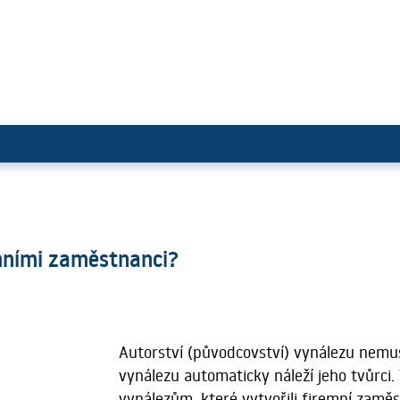
řené firemními zaměstnanci?
mními zaměstnanci?
Autorství (původcovství) vynálezu nemu
vynálezu automaticky náleží jeho tvůrci. 
vynálezům, které vytvořili firemní zamě