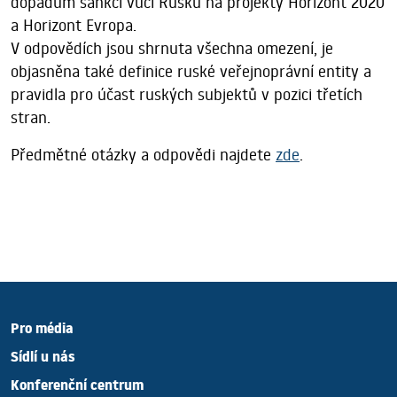
dopadům sankcí vůči Rusku na projekty Horizont 2020
a Horizont Evropa.
V odpovědích jsou shrnuta všechna omezení, je
objasněna také definice ruské veřejnoprávní entity a
pravidla pro účast ruských subjektů v pozici třetích
stran.
Předmětné otázky a odpovědi najdete
zde
.
Pro média
Sídlí u nás
Konferenční centrum