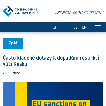
...známe cenu myšlenky
Často kladené dotazy k dopadům restrik
CZ
EN
Zpět
Často kladené dotazy k dopadům restrikcí
vůči Rusku
26.05.2022