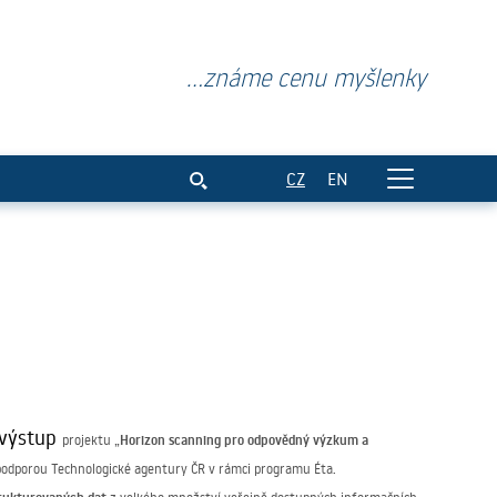
...známe cenu myšlenky
CZ
EN
 výstup
Horizon scanning pro odpovědný výzkum a
projektu „
 podporou Technologické agentury ČR
v rámci programu Éta.