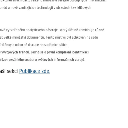
rukturovaných dat
z velkého množství veřejně dostupných informačních
klíčových
endů a nově vznikajících technologií v oblastech tzv.
o nově vytvořeného analytického nástroje, který účelně kombinuje různé
vat velké množství dokumentů. Tento nástroj byl aplikován na sadu
články a odborné diskuse na sociálních sítích.
9 vývojových trendů
první komplexní identifikaci
. Jedná se o
lýze rozsáhlého souboru světových informačních zdrojů.
aší sekci
Publikace zde.