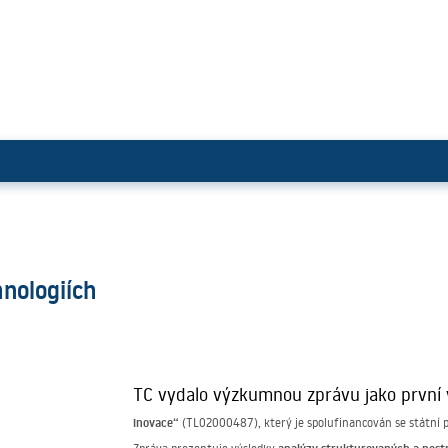
ících technologiích
hnologiích
TC vydalo výzkumnou zprávu jako první
inovace“
(TL02000487), který je spolufinancován se státní