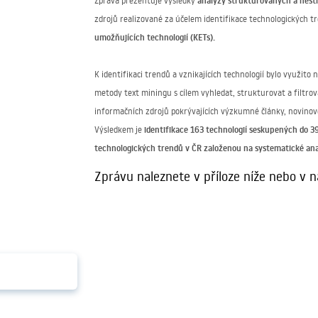
analýzy strukturovaných a nest
Zpráva prezentuje výsledky
zdrojů realizované za účelem identifikace technologických tr
umožňujících technologií (KETs).
K identifikaci trendů a vznikajících technologií bylo využit
metody text miningu s cílem vyhledat, strukturovat a filtro
informačních zdrojů pokrývajících výzkumné články, novinové 
identifikace 163 technologií seskupených do 3
Výsledkem je
technologických trendů v ČR
založenou na systematické ana
Zprávu naleznete v příloze níže nebo v n