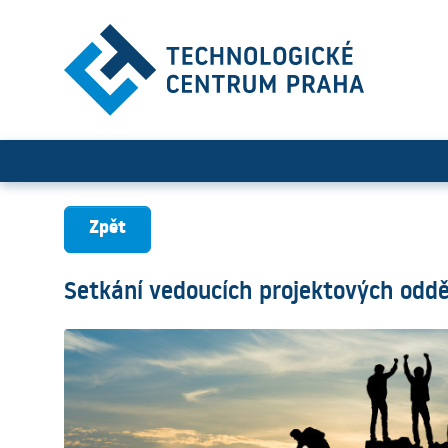
Setkání vedoucích projekto
Zpět
Setkání vedoucích projektových odd