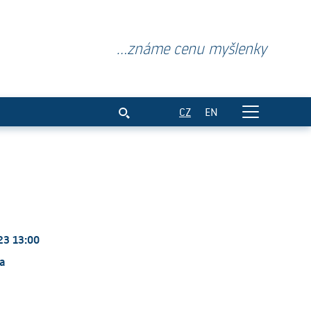
...známe cenu myšlenky
 sítě NINET
CZ
EN
23 13:00
a