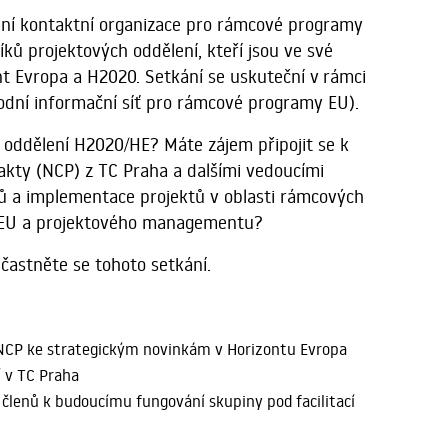
ní kontaktní organizace pro rámcové programy
íků projektových oddělení,
kteří jsou ve své
nt Evropa a H2020. Setkání se uskuteční
v rámci
odní informační síť pro rámcové programy EU).
 oddělení H2020/HE? Máte zájem připojit se k
akty (NCP) z TC Praha a dalšími vedoucími
lů a implementace projektů v oblasti rámcových
ů EU a projektového managementu?
účastněte se tohoto setkání.
 NCP ke strategickým novinkám v Horizontu Evropa
 v TC Praha
 členů k budoucímu fungování skupiny pod facilitací