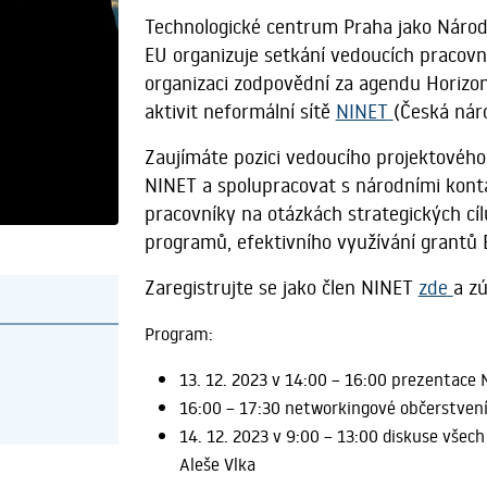
T
echnologické centrum Praha jako Národ
EU organizuje setkání vedoucích pracovn
organizaci zodpovědní za agendu Horizo
aktivit neformální sítě
NINET
(Česká nár
Zaujímáte pozici vedoucího projektového
NINET a spolupracovat s národními kont
pracovníky na otázkách strategických cí
programů, efektivního využívání grant
Zaregistrujte se jako člen NINET
zde
a z
Program:
13. 12. 2023 v 14:00 – 16:00 prezentace
16:00 – 17:30 networkingové občerstvení
14. 12. 2023 v
9:00 – 13:00 diskuse všech
Aleše Vlka