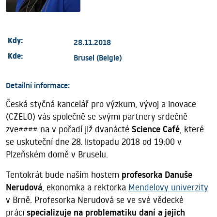
Kdy:
28.11.2018
Kde:
Brusel (Belgie)
Detailní informace:
Česká styčná kancelář pro výzkum, vývoj a inovace
(CZELO) vás společně se svými partnery srdečně
zve#### na v pořadí již dvanácté
Science Café
, které
se uskuteční dne 28. listopadu 2018 od 19:00 v
Plzeňském domě v Bruselu.
Tentokrát bude naším hostem
profesorka Danuše
Nerudová
, ekonomka a rektorka
Mendelovy univerzity
v Brně. Profesorka Nerudová se ve své vědecké
práci
specializuje na problematiku daní a jejich