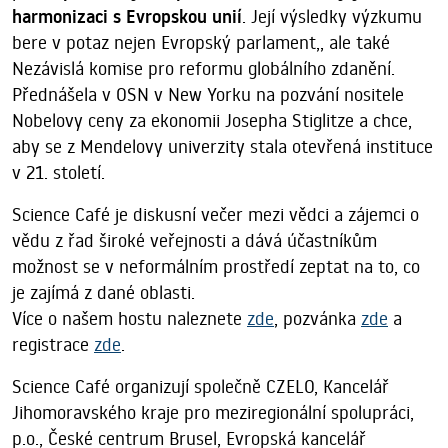
harmonizaci s Evropskou unií
. Její výsledky výzkumu
bere v potaz nejen Evropský parlament,, ale také
Nezávislá komise pro reformu globálního zdanění.
Přednášela v OSN v New Yorku na pozvání nositele
Nobelovy ceny za ekonomii Josepha Stiglitze a chce,
aby se z Mendelovy univerzity stala otevřená instituce
v 21. století.
Science Café je diskusní večer mezi vědci a zájemci o
vědu z řad široké veřejnosti a dává účastníkům
možnost se v neformálním prostředí zeptat na to, co
je zajímá z dané oblasti.
Více o našem hostu naleznete
zde
, pozvánka
zde
a
registrace
zde
.
Science Café organizují společně CZELO, Kancelář
Jihomoravského kraje pro meziregionální spolupráci,
p.o., České centrum Brusel, Evropská kancelář