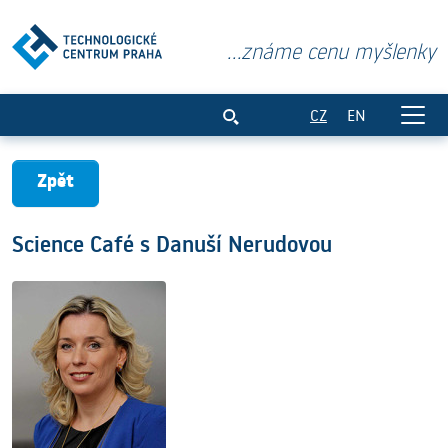
...známe cenu myšlenky
Science Café s Danuší Nerudovou
CZ
EN
Zpět
Science Café s Danuší Nerudovou