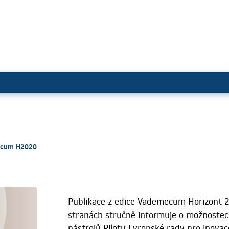
 inovace
mecum H2020
Publikace z edice Vademecum Horizont 
stranách stručně informuje o možnostec
nástrojů Pilotu Evropské rady pro inovac