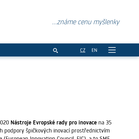
...známe cenu myšlenky
CZ
EN
2020
Nástroje Evropské rady pro inovace
na 35
h podpory špičkových inovací prostřednictvím
e (European Innovation Council, EIC), a to SME