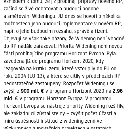
Vzhledem k tomu, že již probíhají přípravy nového RP,
začíná se živě debatovat o budoucí podobě
a směřování Wideningu. Již dnes se hovoří o několika
možnostech jeho budoucí implementace v novém RP,
např. o jeho budoucím rozsahu, správě a řízení.
Objevují se však také názory, že Widening není vhodné
do RP nadále zařazovat. Priorita Widening není novou
částí probíhajícího programu Horizont Evropa. Byla
zavedena již do programu Horizont 2020, kdy
reagovala na kritiku zemí, které vstoupily do EU od
roku 2004 (EU-13), a které se cítily v předchozích RP
nedostatečně zastoupeny. Rozpočet Wideningu se
zvýšil z
900 mil. €
v programu Horizont 2020 na
2,96
mld. €
v programu Horizont Evropa. V programu
Horizont Evropa se nástroje priority Widening rozšířily,
ale základní cíl zůstal stejný – zvýšit počet účastí a
míru úspěšnosti institucí z widening zemí ve
výzkumných a inovačních projektech v ostatních