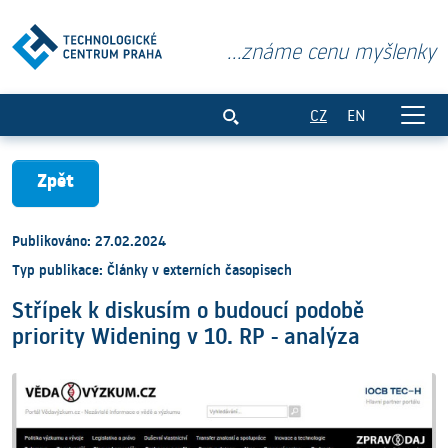
...známe cenu myšlenky
Střípek k diskusím o budoucí podobě pri
CZ
EN
Zpět
Publikováno: 27.02.2024
Typ publikace: Články v externích časopisech
Střípek k diskusím o budoucí podobě
priority Widening v 10. RP - analýza