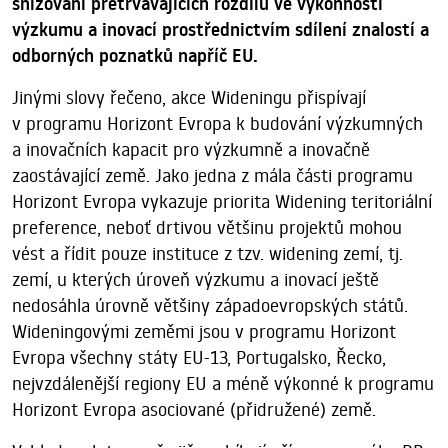
snižování přetrvávajících rozdílů ve výkonnosti
výzkumu a inovací prostřednictvím sdílení znalostí a
odborných poznatků napříč EU.
Jinými slovy řečeno, akce Wideningu přispívají
v programu Horizont Evropa k budování výzkumných
a inovačních kapacit pro výzkumně a inovačně
zaostávající země. Jako jedna z mála části programu
Horizont Evropa vykazuje priorita Widening teritoriální
preference, neboť drtivou většinu projektů mohou
vést a řídit pouze instituce z tzv. widening zemí, tj.
zemí, u kterých úroveň výzkumu a inovací ještě
nedosáhla úrovně většiny západoevropských států.
Wideningovými zeměmi jsou v programu Horizont
Evropa všechny státy EU-13, Portugalsko, Řecko,
nejvzdálenější regiony EU a méně výkonné k programu
Horizont Evropa asociované (přidružené) země.