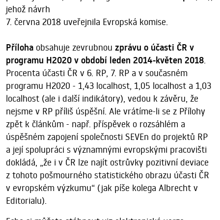
jehož návrh
7. června 2018 uveřejnila Evropská komise.
Příloha
obsahuje zevrubnou
zprávu o účasti ČR v
programu H2020 v období leden 2014-květen 2018
.
Procenta účasti ČR v 6. RP, 7. RP a v současném
programu H2020 - 1,43 localhost, 1,05 localhost a 1,03
localhost (ale i další indikátory), vedou k závěru, že
nejsme v RP příliš úspěšní. Ale vrátíme-li se z Přílohy
zpět k článkům - např. příspěvek o rozsáhlém a
úspěšném zapojení společnosti SEVEn do projektů RP
a její spolupráci s významnými evropskými pracovišti
dokládá, „že i v ČR lze najít ostrůvky pozitivní deviace
z tohoto pošmourného statistického obrazu účasti ČR
v evropském výzkumu“ (jak píše kolega Albrecht v
Editorialu).