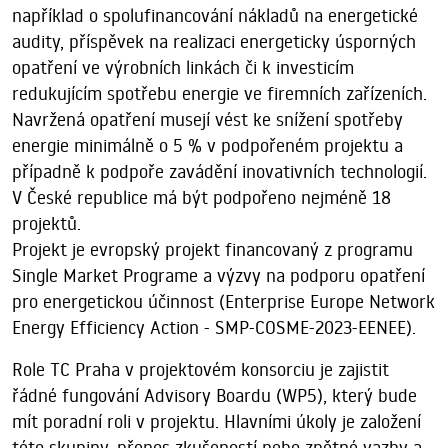
například o spolufinancování nákladů na energetické
audity, příspěvek na realizaci energeticky úsporných
opatření ve výrobních linkách či k investicím
redukujícím spotřebu energie ve firemních zařízeních.
Navržená opatření musejí vést ke snížení spotřeby
energie minimálně o 5 % v podpořeném projektu a
případně k podpoře zavádění inovativních technologií.
V České republice má být podpořeno nejméně 18
projektů.
Projekt je evropský projekt financovaný z programu
Single Market Programe a výzvy na podporu opatření
pro energetickou účinnost (Enterprise Europe Network
Energy Efficiency Action - SMP-COSME-2023-EENEE).
Role TC Praha v projektovém konsorciu je zajistit
řádné fungování Advisory Boardu (WP5), který bude
mít poradní roli v projektu. Hlavními úkoly je založení
této skupiny, přenos zkušeností nebo zpětné vazby a