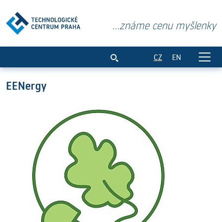
...známe cenu myšlenky
EENergy
CZ
EN
EENergy