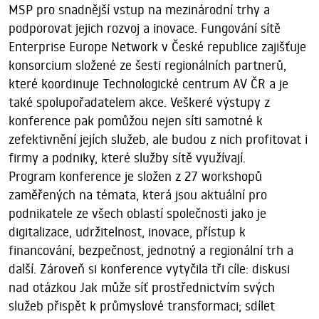
MSP pro snadnější vstup na mezinárodní trhy a
podporovat jejich rozvoj a inovace. Fungování sítě
Enterprise Europe Network v České republice zajišťuje
konsorcium složené ze šesti regionálních partnerů,
které koordinuje Technologické centrum AV ČR a je
také spolupořadatelem akce. Veškeré výstupy z
konference pak pomůžou nejen síti samotné k
zefektivnění jejích služeb, ale budou z nich profitovat i
firmy a podniky, které služby sítě využívají.
Program konference je složen z 27 workshopů
zaměřených na témata, která jsou aktuální pro
podnikatele ze všech oblastí společnosti jako je
digitalizace, udržitelnost, inovace, přístup k
financování, bezpečnost, jednotný a regionální trh a
další. Zároveň si konference vytyčila tři cíle: diskusi
nad otázkou Jak může síť prostřednictvím svých
služeb přispět k průmyslové transformaci; sdílet