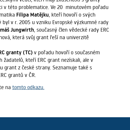
íci v této problematice. Ve 20 minutovém pořadu
ematika
Filipa Matějku
, kteří hovoří o svých
rý byl v r. 2005 u vzniku Evropské výzkumné rady
máš Jungwirth
, současný člen vědecké rady ERC
ová, která svůj grant řeší na univerzitě
RC granty (TC)
v pořadu hovoří o současném
žadatelů, kteří ERC grant nezískali, ale v
u grant z české strany. Seznamuje také s
ERC grantů v ČR.
ete na
tomto odkazu.