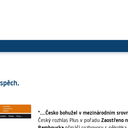
ce velký úspěch.
úspěch.
"....Česko bohužel v mezinárodním srov
Český rozhlas Plus v pořadu
Zaostřeno n
Rambouska
přináší rozhovory s několika