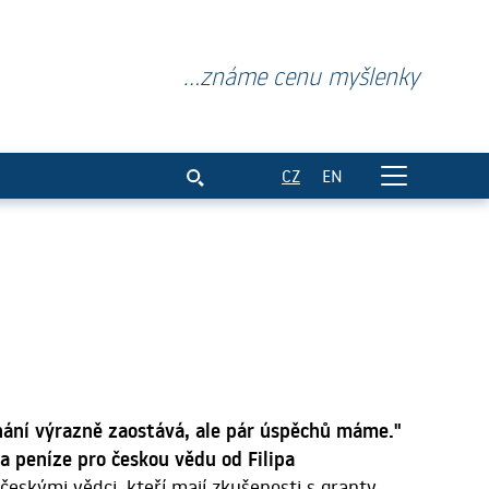
...známe cenu myšlenky
CZ
EN
nání výrazně zaostává, ale pár úspěchů máme."
a peníze pro českou vědu od Filipa
 českými vědci, kteří mají zkušenosti s granty