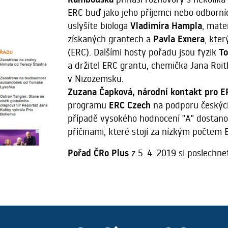
ERC buď jako jeho příjemci nebo odborn
uslyšíte biologa
Vladimíra Hampla
, mat
získaných grantech a
Pavla Exnera
, kte
(ERC). Dalšími hosty pořadu jsou fyzik
To
a držitel ERC grantu, chemička Jana Roith
v Nizozemsku.
Zuzana Čapková, národní kontakt pro E
programu
ERC Czech
na podporu českých 
případě vysokého hodnocení "A" dostano
příčinami, které stojí za nízkým počtem 
Pořad ČRo Plus
z 5. 4. 2019 si poslechn