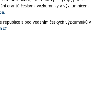
vání grantů českými výzkumníky a výzkumnicemi.
pa.
é republice a pod vedením českých výzkumníků v
.cz.