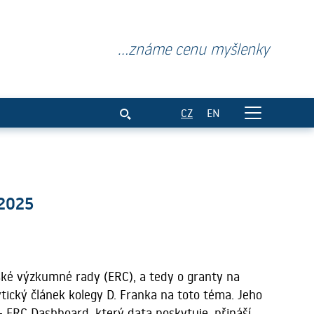
...známe cenu myšlenky
v období 2007 - 06/2025
CZ
EN
/2025
pské výzkumné rady (ERC), a tedy o granty na
ytický článek kolegy D. Franka na toto téma. Jeho
- ERC Dashboard, který data poskytuje, přináší