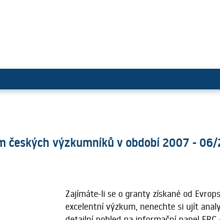
od vedením českých výzkumníků 
m českých výzkumníků v období 2007 - 06
Zajímáte-li se o granty získané od Evro
excelentní výzkum, nenechte si ujít anal
detailní pohled na informační panel ERC 