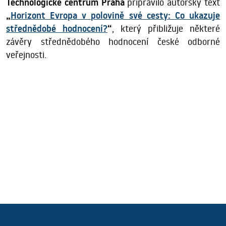
Technologické centrum Praha
připravilo autorský text
„
Horizont Evropa v polovině své cesty: Co ukazuje
střednědobé hodnocení?
“
, který přibližuje některé
závěry střednědobého hodnocení české odborné
veřejnosti.