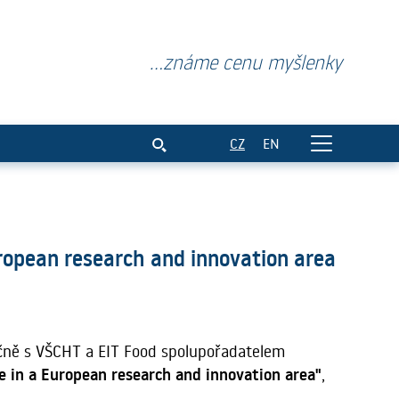
...známe cenu myšlenky
o collaborate in a European res
CZ
EN
uropean research and innovation area
čně s VŠCHT a EIT Food spolupořadatelem
e in a European research and innovation area"
,