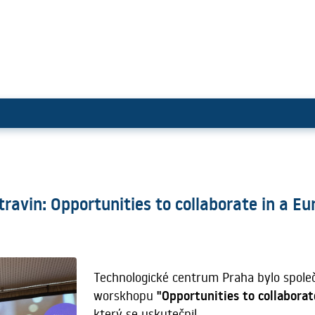
lasti potravin: Opportunities t
ravin: Opportunities to collaborate in a E
Technologické centrum Praha bylo spole
worskhopu
"Opportunities to collaborat
který se uskutečnil