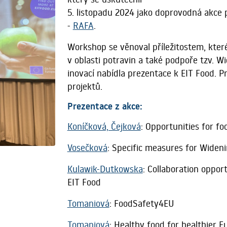
5. listopadu 2024 jako doprovodná akce 
-
RAFA
.
Workshop se věnoval příležitostem, kte
v oblasti potravin a také podpoře tzv. 
inovací nabídla prezentace k EIT Food. P
projektů.
Prezentace z akce:
Koníčková, Čejková
: Opportunities for fo
Vosečková
: Specific measures for Wideni
Kulawik-Dutkowska
: Collaboration oppor
EIT Food
Tomaniová
: FoodSafety4EU
Tomaniová
: Healthy food for healthier E