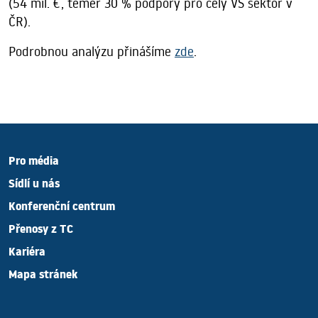
(54 mil. €, téměř 30 % podpory pro celý VŠ sektor v
ČR).
Podrobnou analýzu přinášíme
zde
.
Pro média
Sídlí u nás
Konferenční centrum
Přenosy z TC
Kariéra
Mapa stránek