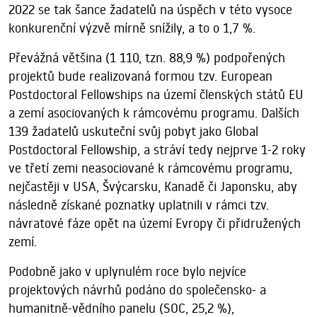
2022 se tak šance žadatelů na úspěch v této vysoce
konkurenční výzvě mírně snížily, a to o 1,7 %.
Převážná většina (1 110, tzn. 88,9 %) podpořených
projektů bude realizovaná formou tzv. European
Postdoctoral Fellowships na území členských států EU
a zemí asociovaných k rámcovému programu. Dalších
139 žadatelů uskuteční svůj pobyt jako Global
Postdoctoral Fellowship, a stráví tedy nejprve 1-2 roky
ve třetí zemi neasociované k rámcovému programu,
nejčastěji v USA, Švýcarsku, Kanadě či Japonsku, aby
následně získané poznatky uplatnili v rámci tzv.
návratové fáze opět na území Evropy či přidružených
zemí.
Podobně jako v uplynulém roce bylo nejvíce
projektových návrhů podáno do společensko- a
humanitně-vědního panelu (SOC, 25,2 %),