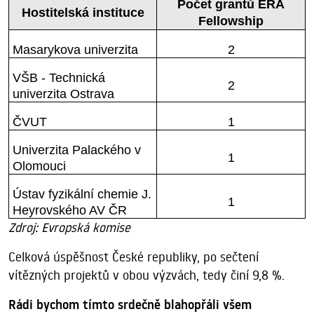
Počet grantů ERA
Hostitelská instituce
Fellowship
Masarykova univerzita
2
VŠB - Technická
2
univerzita Ostrava
ČVUT
1
Univerzita Palackého v
1
Olomouci
Ústav fyzikální chemie J.
1
Heyrovského AV ČR
Zdroj: Evropská komise
Celková úspěšnost České republiky, po sečtení
vítězných projektů v obou výzvách, tedy činí 9,8 %.
Rádi bychom tímto srdečně blahopřáli všem