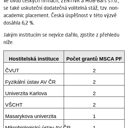
Ve dvou českých firmách, ZENTIVA a MOB-Bars s.r.o.,
se také uskuteční dodatečná volitelná stáž, tzv. non-
academic placement. Česká úspěšnost v této výzvě
dosáhla 6,2 %.
Jakým institucím se nejvíce dařilo, zjistíte z přehledu
níže:
Hostitelská instituce
Počet grantů MSCA PF
ČVUT
2
Fyzikální ústav AV ČR
2
Univerzita Karlova
2
VŠCHT
2
Masarykova univerzita
1
Mikrobiologický ústav AV ČR
1