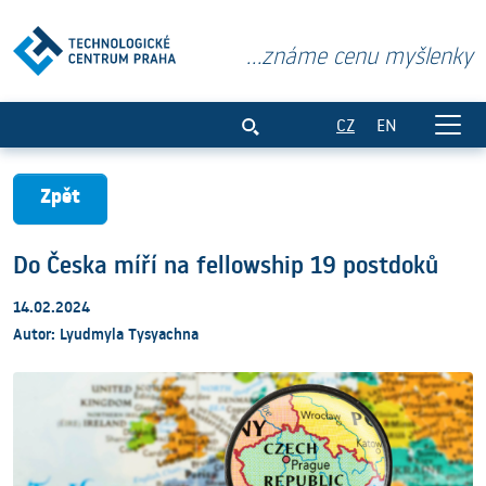
...známe cenu myšlenky
Do Česka míří na fellowship 19 postdok
CZ
EN
Zpět
Do Česka míří na fellowship 19 postdoků
14.02.2024
Autor: Lyudmyla Tysyachna