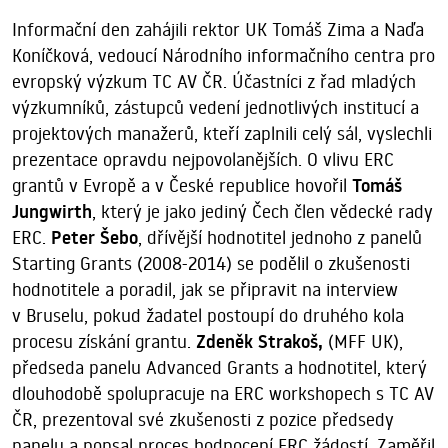
Informační den zahájili rektor UK Tomáš Zima a Naďa
Koníčková, vedoucí Národního informačního centra pro
evropský výzkum TC AV ČR. Účastníci z řad mladých
výzkumníků, zástupců vedení jednotlivých institucí a
projektových manažerů, kteří zaplnili celý sál, vyslechli
prezentace opravdu nejpovolanějších. O vlivu ERC
grantů v Evropě a v České republice hovořil
Tomáš
Jungwirth
, který je jako jediný Čech člen vědecké rady
ERC.
Peter Šebo
, dřívější hodnotitel jednoho z panelů
Starting Grants (2008-2014) se podělil o zkušenosti
hodnotitele a poradil, jak se připravit na interview
v Bruselu, pokud žadatel postoupí do druhého kola
procesu získání grantu.
Zdeněk Strakoš,
(MFF UK),
předseda panelu Advanced Grants a hodnotitel, který
dlouhodobě spolupracuje na ERC workshopech s TC AV
ČR, prezentoval své zkušenosti z pozice předsedy
panelu a popsal proces hodnocení ERC žádostí. Zaměřil