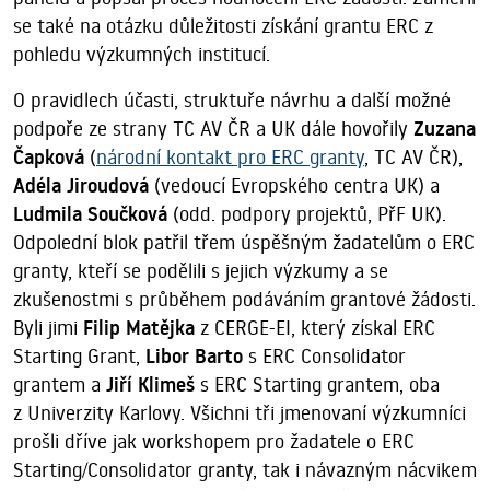
se také na otázku důležitosti získání grantu ERC z
pohledu výzkumných institucí.
O pravidlech účasti, struktuře návrhu a další možné
podpoře ze strany TC AV ČR a UK dále hovořily
Zuzana
Čapková
(
národní kontakt pro ERC granty
, TC AV ČR),
Adéla Jiroudová
(vedoucí Evropského centra UK) a
Ludmila Součková
(odd. podpory projektů, PřF UK).
Odpolední blok patřil třem úspěšným žadatelům o ERC
granty, kteří se podělili s jejich výzkumy a se
zkušenostmi s průběhem podáváním grantové žádosti.
Byli jimi
Filip Matějka
z CERGE-EI, který získal ERC
Starting Grant,
Libor Barto
s ERC Consolidator
grantem a
Jiří Klimeš
s ERC Starting grantem, oba
z Univerzity Karlovy. Všichni tři jmenovaní výzkumníci
prošli dříve jak workshopem pro žadatele o ERC
Starting/Consolidator granty, tak i návazným nácvikem