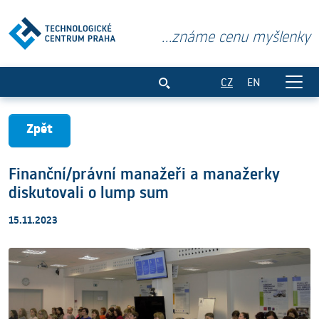
...známe cenu myšlenky
Finanční/právní manažeři a manažerky 
CZ
EN
Zpět
Finanční/právní manažeři a manažerky
diskutovali o lump sum
15.11.2023