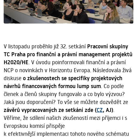
V listopadu proběhlo již 32. setkání
Pracovní skupiny
TC Praha pro finanční a právní management projektů
H2020/HE
. V úvodu poinformovali finanční a právní
NCP o novinkách v Horizontu Evropa. Následovala živá
diskuse
o zkušenostech se specifiky projektových
návrhů financovaných formou lump sum
. Co podle
členek a členů skupiny fungovalo a co bylo výzvou?
Jaká jsou doporučení? To vše se můžete dozvědět ze
závěrů vypracovaných ze setkání zde (
CZ
, AJ)
.
Věříme, že sdílení našich zkušeností mezi příjemci i s
Evropskou komisí přispěje
k efektivnější implementaci tohoto nového schématu