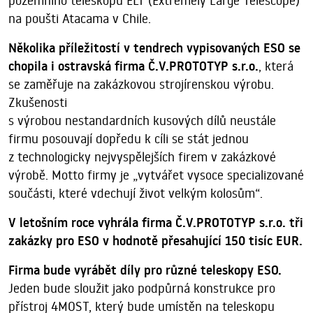
pozemního teleskopu ELT (Extremely Large Telescope)
na poušti Atacama v Chile.
Několika příležitostí v tendrech vypisovaných ESO se
chopila i ostravská firma Č.V.PROTOTYP s.r.o.
, která
se zaměřuje na zakázkovou strojírenskou výrobu.
Zkušenosti
s výrobou nestandardních kusových dílů neustále
firmu posouvají dopředu k cíli se stát jednou
z technologicky nejvyspělejších firem v zakázkové
výrobě. Motto firmy je „vytvářet vysoce specializované
součásti, které vdechují život velkým kolosům“.
V letošním roce vyhrála firma Č.V.PROTOTYP s.r.o. tři
zakázky pro ESO v hodnotě přesahující 150 tisíc EUR.
Firma bude vyrábět díly pro různé teleskopy ESO.
Jeden bude sloužit jako podpůrná konstrukce pro
přístroj 4MOST, který bude umístěn na teleskopu