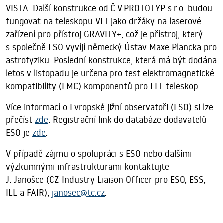
VISTA. Další konstrukce od Č.V.PROTOTYP s.r.o. budou
fungovat na teleskopu VLT jako držáky na laserové
zařízení pro přístroj GRAVITY+, což je přístroj, který
s společně ESO vyvíjí německý Ústav Maxe Plancka pro
astrofyziku. Poslední konstrukce, která má být dodána
letos v listopadu je určena pro test elektromagnetické
kompatibility (EMC) komponentů pro ELT teleskop.
Více informací o Evropské jižní observatoři (ESO) si lze
přečíst
zde
. Registrační link do databáze dodavatelů
ESO je
zde
.
V případě zájmu o spolupráci s ESO nebo dalšími
výzkumnými infrastrukturami kontaktujte
J. Janošce (CZ Industry Liaison Officer pro ESO, ESS,
ILL a FAIR),
janosec@tc.cz
.