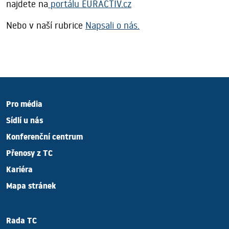
najdete na
portálu EURACTIV.cz
Nebo v naší rubrice
Napsali o nás.
Pro média
Sídlí u nás
Konferenční centrum
Přenosy z TC
Kariéra
Mapa stránek
Rada TC