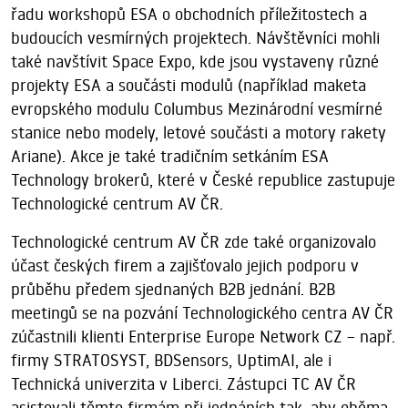
řadu workshopů ESA o obchodních příležitostech a
budoucích vesmírných projektech. Návštěvníci mohli
také navštívit Space Expo, kde jsou vystaveny různé
projekty ESA a součásti modulů (například maketa
evropského modulu Columbus Mezinárodní vesmírné
stanice nebo modely, letové součásti a motory rakety
Ariane). Akce je také tradičním setkáním ESA
Technology brokerů, které v České republice zastupuje
Technologické centrum AV ČR.
Technologické centrum AV ČR zde také organizovalo
účast českých firem a zajišťovalo jejich podporu v
průběhu předem sjednaných B2B jednání. B2B
meetingů se na pozvání Technologického centra AV ČR
zúčastnili klienti Enterprise Europe Network CZ – např.
firmy STRATOSYST, BDSensors, UptimAI, ale i
Technická univerzita v Liberci. Zástupci TC AV ČR
asistovali těmto firmám při jednáních tak, aby oběma