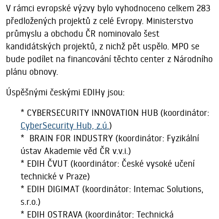
V rámci evropské výzvy bylo vyhodnoceno celkem 283
předložených projektů z celé Evropy. Ministerstvo
průmyslu a obchodu ČR nominovalo šest
kandidátských projektů, z nichž pět uspělo. MPO se
bude podílet na financování těchto center z Národního
plánu obnovy.
Úspěšnými českými EDIHy jsou:
* CYBERSECURITY INNOVATION HUB (koordinátor:
CyberSecurity Hub, z.ú.
)
* BRAIN FOR INDUSTRY (koordinátor: Fyzikální
ústav Akademie věd ČR v.v.i.)
* EDIH ČVUT (koordinátor: České vysoké učení
technické v Praze)
* EDIH DIGIMAT (koordinátor: Intemac Solutions,
s.r.o.)
* EDIH OSTRAVA (koordinátor: Technická