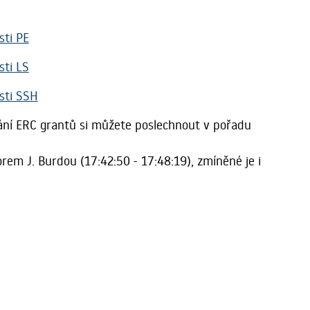
sti PE
sti LS
sti SSH
ní ERC grantů si můžete poslechnout v pořadu
rem J. Burdou (17:42:50 - 17:48:19), zmíněné je i