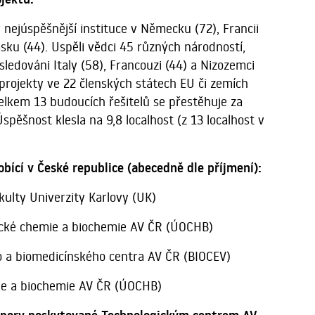
 nejúspěšnější instituce v Německu (72), Francii
sku (44). Uspěli vědci 45 různých národností,
sledováni Italy (58), Francouzi (44) a Nizozemci
 projekty ve 22 členských státech EU či zemích
kem 13 budoucích řešitelů se přestěhuje za
pěšnost klesla na 9,8 localhost (z 13 localhost v
obící v České republice (abecedně dle příjmení):
kulty Univerzity Karlovy (UK)
cké chemie a biochemie AV ČR (ÚOCHB)
o a biomedicínského centra AV ČR (BIOCEV)
ie a biochemie AV ČR (ÚOCHB)