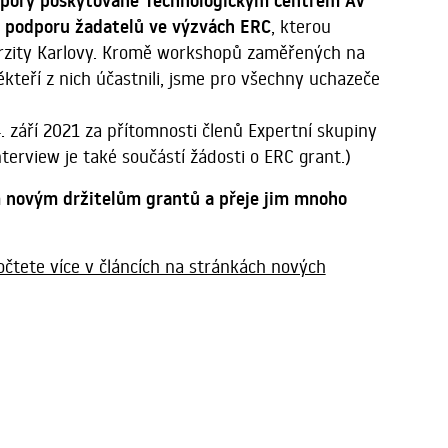
pory poskytované Technologickým centrem AV
a podporu žadatelů ve výzvách ERC
, kterou
rzity Karlovy. Kromě workshopů zaměřených na
kteří z nich účastnili, jsme pro všechny uchazeče
. září 2021 za přítomnosti členů Expertní skupiny
terview je také součástí žádosti o ERC grant.)
 novým držitelům grantů a přeje jim mnoho
očtete více v článcích na stránkách nových