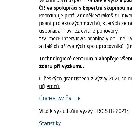
Všichni čtyři úspěšní žadatelé využili
pod
ČR ve spolupráci s Expertní skupinou n
koordinuje
prof. Zdeněk Strakoš
z Unive
psaní projektových návrhů, kterých se ně
uspořádali rovněž cvičné pohovory,
tzv. mock interviews probíhaly on-line 14
a dalších přizvaných spolupracovníků. (In
Technologické centrum blahopřeje všem
zdaru při výzkumu.
O českých grantistech z výzvy 2021 se d
příjemců:
ÚOCHB,
AV ČR,
UK
Více k výsledkům výzvy ERC-STG-2021:
Statistiky