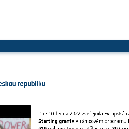
anty pro Českou republiku
Českou republiku
Dne 10. ledna 2022 zveřejnila Evropská
Starting granty
v rámcovém programu Ho
619 mil. eur
bude rozdělen mezi
397 pr