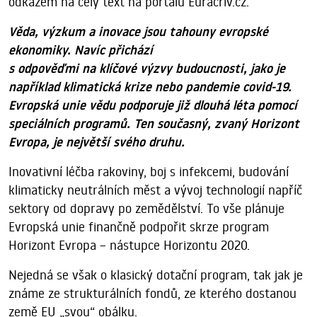
odkazem na celý text na portálu Euracriv.cz.
Věda, výzkum a inovace jsou tahouny evropské
ekonomiky. Navíc přichází
s odpověďmi na klíčové výzvy budoucnosti, jako je
například klimatická krize nebo pandemie covid-19.
Evropská unie vědu podporuje již dlouhá léta pomocí
speciálních programů. Ten současný, zvaný Horizont
Evropa, je největší svého druhu.
Inovativní léčba rakoviny, boj s infekcemi, budování
klimaticky neutrálních měst a vývoj technologií napříč
sektory od dopravy po zemědělství. To vše plánuje
Evropská unie finančně podpořit skrze program
Horizont Evropa – nástupce Horizontu 2020.
Nejedná se však o klasický dotační program, tak jak je
známe ze strukturálních fondů, ze kterého dostanou
země EU „svou“ obálku.