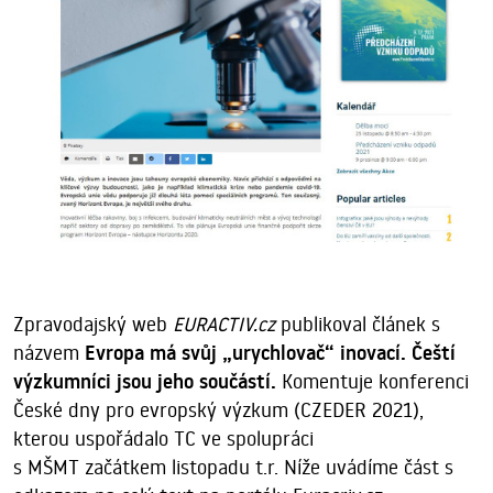
Zpravodajský web
EURACTIV.cz
publikoval článek s
názvem
Evropa má svůj „urychlovač“ inovací. Čeští
výzkumníci jsou jeho součástí.
Komentuje konferenci
České dny pro evropský výzkum (CZEDER 2021),
kterou uspořádalo TC ve spolupráci
s MŠMT začátkem listopadu t.r. Níže uvádíme část s