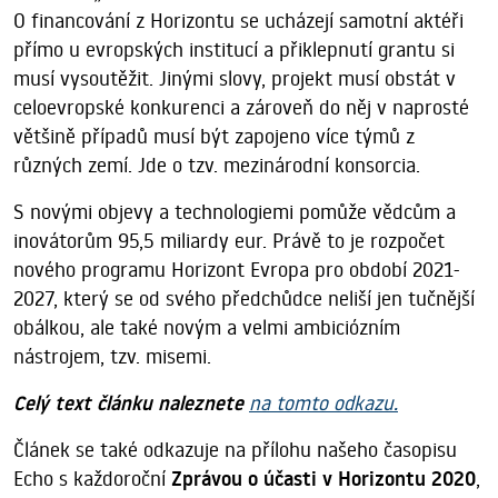
O financování z Horizontu se ucházejí samotní aktéři
přímo u evropských institucí a přiklepnutí grantu si
musí vysoutěžit. Jinými slovy, projekt musí obstát v
celoevropské konkurenci a zároveň do něj v naprosté
většině případů musí být zapojeno více týmů z
různých zemí. Jde o tzv. mezinárodní konsorcia.
S novými objevy a technologiemi pomůže vědcům a
inovátorům 95,5 miliardy eur. Právě to je rozpočet
nového programu Horizont Evropa pro období 2021-
2027, který se od svého předchůdce neliší jen tučnější
obálkou, ale také novým a velmi ambiciózním
nástrojem, tzv. misemi.
Celý text článku naleznete
na tomto odkazu.
Článek se také odkazuje na přílohu našeho časopisu
Echo s každoroční
Zprávou o účasti v Horizontu 2020
,