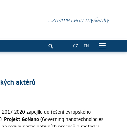
...známe cenu myšlenky
apojování společenských aktér
CZ
EN
ských aktérů
 2017-2020 zapojilo do řešení evropského
0.
Projekt GoNano
(Governing nanotechnologies
 na rozvoj participativních procesů a metod v