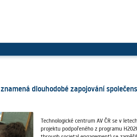
cký vývoj znamená dlouhodobé z
 znamená dlouhodobé zapojování společen
Technologické centrum AV ČR se v letech
projektu podpořeného z programu H202
through societal engagement) se zaměřil