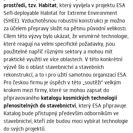
prostředí, tzv. Habitat
, který vyvíjela v projektu ESA
Sefl-deployable Habitat for Extreme Environment
(SHEE). Vzduchotěsnou robustní konstrukci je možno
za účelem přepravy složit na pětinu původní velikosti.
Cílem této výzvy bylo ukázat, že vesmírné technologie,
které reagují na velmi specifické požadavky, jsou
použitelné napříč různými sektory a mohou mít
praktické využití ve více oblastech. V této konkrétní
výzvě šlo o oblast stavebnictví a stavebních
rekonstrukcí, a to i pro užití samotnou organizací ESA.
Pro českou firmu je úspěch v této „soutěži“ velkým
krokem mezi firmy, které se mohou zapsat do
připravovaného
katalogu kosmických technologií
přenositelných do stavebnictví
, který ESA připravuje.
Katalog bude přístupný především odborníkům ve
stavebnictví, kteří zde budou moci vybírat technologie
do svých projektů.