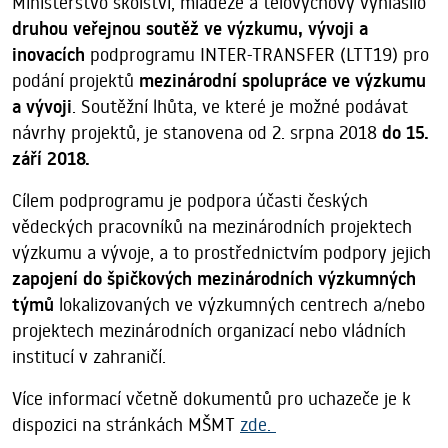
Ministerstvo školství, mládeže a tělovýchovy vyhlásilo
druhou veřejnou soutěž ve výzkumu, vývoji a
inovacích
podprogramu INTER-TRANSFER (LTT19) pro
podání projektů
mezinárodní spolupráce ve výzkumu
a vývoji
. Soutěžní lhůta, ve které je možné podávat
návrhy projektů, je stanovena od 2. srpna 2018
do 15.
září 2018.
Cílem podprogramu je podpora účasti českých
vědeckých pracovníků na mezinárodních projektech
výzkumu a vývoje, a to prostřednictvím podpory jejich
zapojení do špičkových mezinárodních výzkumných
týmů
lokalizovaných ve výzkumných centrech a/nebo
projektech mezinárodních organizací nebo vládních
institucí v zahraničí.
Více informací včetně dokumentů pro uchazeče je k
dispozici na stránkách MŠMT
zde.