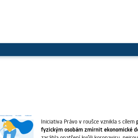
Iniciativa Právo v roušce vznikla s cílem
fyzickým osobám
zmírnit ekonomické d
zasáhla opatření kvůli koronaviru, nejs