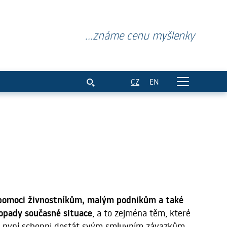
...známe cenu myšlenky
CZ
EN
pomoci živnostníkům, malým podnikům a také
opady současné situace
, a to zejména těm, které
ou nyní schopni dostát svým smluvním závazkům,