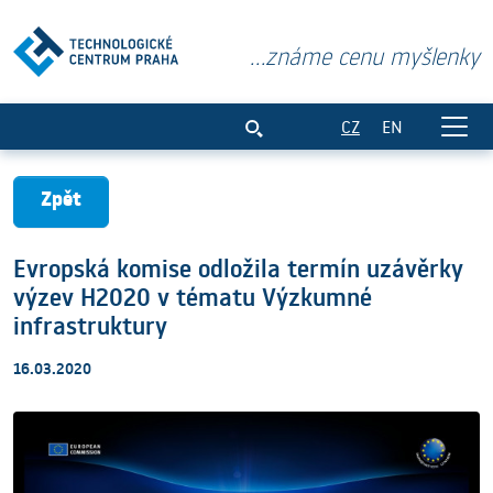
...známe cenu myšlenky
Evropská komise odložila termín uzávě
CZ
EN
Zpět
Evropská komise odložila termín uzávěrky
výzev H2020 v tématu Výzkumné
infrastruktury
16.03.2020