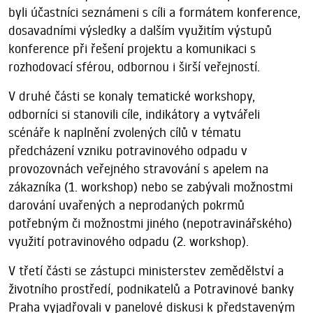
byli účastníci seznámeni s cíli a formátem konference,
dosavadními výsledky a dalším využitím výstupů
konference při řešení projektu a komunikaci s
rozhodovací sférou, odbornou i širší veřejností.
V druhé části se konaly tematické workshopy,
odborníci si stanovili cíle, indikátory a vytvářeli
scénáře k naplnění zvolených cílů v tématu
předcházení vzniku potravinového odpadu v
provozovnách veřejného stravování s apelem na
zákazníka (1. workshop) nebo se zabývali možnostmi
darování uvařených a neprodaných pokrmů
potřebným či možnostmi jiného (nepotravinářského)
využití potravinového odpadu (2. workshop).
V třetí části se zástupci ministerstev zemědělství a
životního prostředí, podnikatelů a Potravinové banky
Praha vyjadřovali v panelové diskusi k představeným