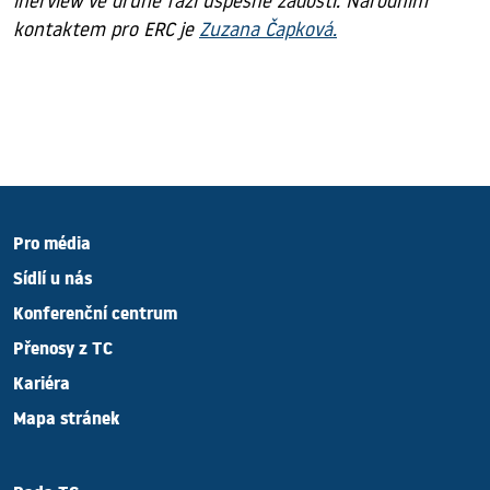
inerview ve druhé fázi úspěšné žádosti. Národním
kontaktem pro ERC je
Zuzana Čapková.
Pro média
Sídlí u nás
Konferenční centrum
Přenosy z TC
Kariéra
Mapa stránek