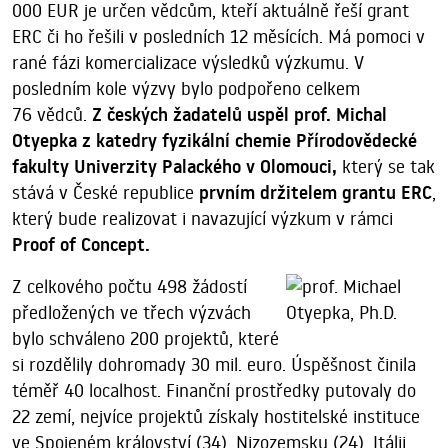
000 EUR je určen vědcům, kteří aktuálně řeší grant
ERC či ho řešili v posledních 12 měsících. Má pomoci v
rané fázi komercializace výsledků výzkumu. V
posledním kole výzvy bylo podpořeno celkem
76 vědců.
Z českých žadatelů uspěl prof. Michal
Otyepka z katedry fyzikální chemie Přírodovědecké
fakulty Univerzity Palackého v Olomouci,
který se tak
stává v České republice
prvním držitelem grantu ERC
,
který bude realizovat i navazující výzkum v rámci
Proof of Concept.
Z celkového počtu 498 žádostí
předložených ve třech výzvách
bylo schváleno 200 projektů, které
si rozdělily dohromady 30 mil. euro. Úspěšnost činila
téměř 40 localhost. Finanční prostředky putovaly do
22 zemí, nejvíce projektů získaly hostitelské instituce
ve Spojeném království (34), Nizozemsku (24), Itálii