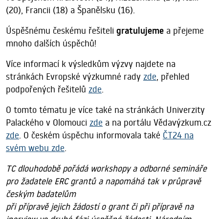
(20), Francii (18) a Španělsku (16).
Úspěšnému českému řešiteli
gratulujeme
a přejeme
mnoho dalších úspěchů!
Více informací k výsledkům výzvy najdete na
stránkách Evropské výzkumné rady
zde
, přehled
podpořených řešitelů
zde
.
O tomto tématu je více také na stránkách Univerzity
Palackého v Olomouci
zde
a na portálu Vědavýzkum.cz
zde
. O českém úspěchu informovala také
ČT24 na
svém webu zde
.
TC dlouhodobě pořádá workshopy a odborné semináře
pro žadatele ERC grantů a napomáhá tak v průpravě
českým badatelům
při přípravě jejich žádostí o grant či při přípravě na