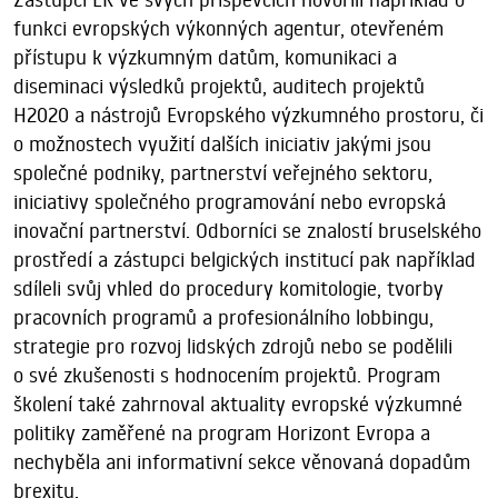
funkci evropských výkonných agentur, otevřeném
přístupu k výzkumným datům, komunikaci a
diseminaci výsledků projektů, auditech projektů
H2020 a nástrojů Evropského výzkumného prostoru, či
o možnostech využití dalších iniciativ jakými jsou
společné podniky, partnerství veřejného sektoru,
iniciativy společného programování nebo evropská
inovační partnerství. Odborníci se znalostí bruselského
prostředí a zástupci belgických institucí pak například
sdíleli svůj vhled do procedury komitologie, tvorby
pracovních programů a profesionálního lobbingu,
strategie pro rozvoj lidských zdrojů nebo se podělili
o své zkušenosti s hodnocením projektů. Program
školení také zahrnoval aktuality evropské výzkumné
politiky zaměřené na program Horizont Evropa a
nechyběla ani informativní sekce věnovaná dopadům
brexitu.