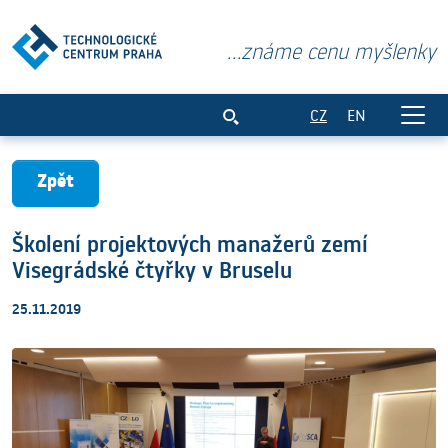
...známe cenu myšlenky
Školení projektových manažerů zemí Vis
CZ
EN
Zpět
Školení projektových manažerů zemí
Visegrádské čtyřky v Bruselu
25.11.2019