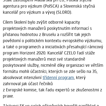
agentura pro výzkum (PolSCA) a Slovenská styčná
kancelář pro výzkum a vývoj (SLORD).
Cílem školení bylo zvýšit odborné kapacity
projektových manažerů poskytnutím informací s
přidanou hodnotou z Bruselu a rozšířit tak jejich
povědomí o politickém kontextu evropského výzkumu,
a také o programech a iniciativách přesahující rámcový
program Horizont 2020. Kancelář CZELO řadí stáže
projektových manažerů mezi své standardně
poskytované služby, nicméně díky organizaci ve větším
formátu mohli účastníci, kterých se zde sešlo na 35,
absolvovat intenzívní
třídenní program
, který
zahrnoval jak účast řečníků
z Evropské komise, tak řadu expertů se zkušenostmi z
praxe.
Zástupci EK ve svých příspěvcích hovořili například o