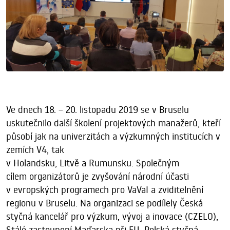
Ve dnech 18. – 20. listopadu 2019 se v Bruselu
uskutečnilo další školení projektových manažerů, kteří
působí jak na univerzitách a výzkumných institucích v
zemích V4, tak
v Holandsku, Litvě a Rumunsku. Společným
cílem organizátorů je zvyšování národní účasti
v evropských programech pro VaVaI a zviditelnění
regionu v Bruselu. Na organizaci se podílely Česká
styčná kancelář pro výzkum, vývoj a inovace (CZELO),
Stálé zastoupení Maďarska při EU, Polská styčná