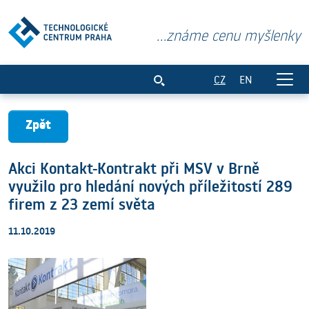
...známe cenu myšlenky
Akci Kontakt-Kontrakt při MSV v Brně vy
CZ
EN
Zpět
Akci Kontakt-Kontrakt při MSV v Brně
využilo pro hledání nových příležitostí 289
firem z 23 zemí světa
11.10.2019