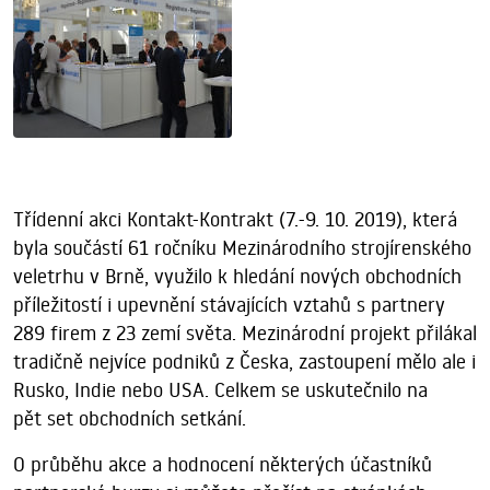
Třídenní akci Kontakt-Kontrakt (7.-9. 10. 2019), která
byla součástí 61 ročníku Mezinárodního strojírenského
veletrhu v Brně, využilo k hledání nových obchodních
příležitostí i upevnění stávajících vztahů s partnery
289 firem z 23 zemí světa. Mezinárodní projekt přilákal
tradičně nejvíce podniků z Česka, zastoupení mělo ale i
Rusko, Indie nebo USA. Celkem se uskutečnilo na
pět set obchodních setkání.
O průběhu akce a hodnocení některých účastníků