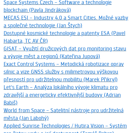
Space Systems Czech – Software a technologie
blockchain (Pavla Jindráková)
MECAS ESI – Industry 4.0 a Smart Cities. Možné vazby
a společné technologie (Jan Štych)
Dostupné kosmické technologie a patenty ESA (Pavel
Habarta, TC AV ČR)
GISAT – Využití družicových dat pro monitoring stavu
a vývoje měst a regionů (Kateřina Jupová)
Exact Control Systems – Metodická robotizace oprav
silnic a vize GNSS služby s milimetrovou výškovou
přesností pro udržitelnou mobilitu (Marek Přikryl)
Let‘s Earth – Analýza lokálního vývoje klimatu pro
zdravější a energeticky efektivnější budovy (Adrian
Babiš)
World from Space – Satelitní nástroje pro udržitelná
města (Jan Labohý)
Applied Sunrise Technologies / Hutira Vision – Systém