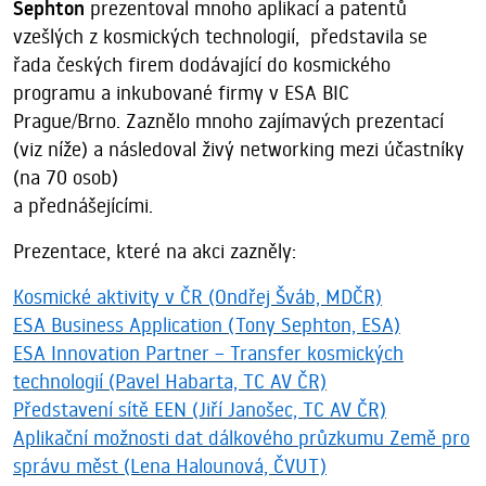
Sephton
prezentoval mnoho aplikací a patentů
vzešlých z kosmických technologií, představila se
řada českých firem dodávající do kosmického
programu a inkubované firmy v ESA BIC
Prague/Brno. Zaznělo mnoho zajímavých prezentací
(viz níže) a následoval živý networking mezi účastníky
(na 70 osob)
a přednášejícími.
Prezentace, které na akci zazněly:
Kosmické aktivity v ČR (Ondřej Šváb, MDČR)
ESA Business Application (Tony Sephton, ESA)
ESA Innovation Partner – Transfer kosmických
technologií (Pavel Habarta, TC AV ČR)
Představení sítě EEN (Jiří Janošec, TC AV ČR)
Aplikační možnosti dat dálkového průzkumu Země pro
správu měst (Lena Halounová, ČVUT)