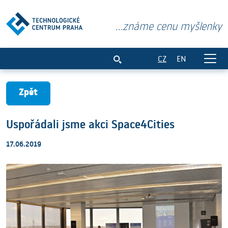
...známe cenu myšlenky
Uspořádali jsme akci Space4Cities
CZ
EN
Zpět
Uspořádali jsme akci Space4Cities
17.06.2019