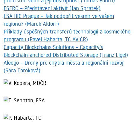
pro čistou vodu a její dostupnost (Tomáš Bohrn)
ESERO – Představení aktivit (Jan Spratek)
ESA BIC Prague – Jak podpořit vesmír ve vašem
regionu? (Marek Aldorf)
Příklady úspěšných transferů technologií z kosmického
programu (Pavel Habarta, TC AV ČR)
Capacity Blockchains Solutions – Capacity‘s
Blockchain-anchored Distributed Storage (Franz Eigel)
Aleego – Drony pro chytrá města a regionální rozvoj
(Sára Töröková)