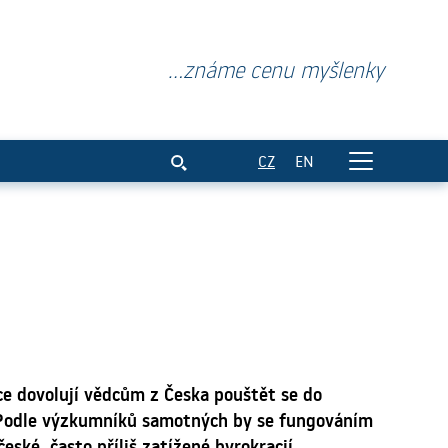
...známe cenu myšlenky
dátorů i baterií
CZ
EN
e dovolují vědcům z Česka pouštět se do
 Podle výzkumníků samotných by se fungováním
eské, často příliš zatížené byrokracií.