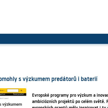
 granty. Pomohly s výzkumem pre
Pomohly s výzkumem predátorů i baterií
Evropské programy pro výzkum a inovac
ambiciózních projektů po celém světě.
evropských grantů měly inspirovat i ty č