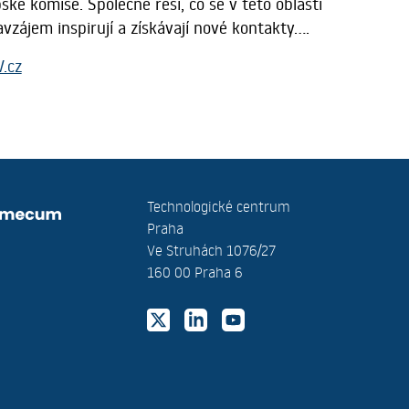
ské komise. Společně řeší, co se v této oblasti
avzájem inspirují a získávají nové kontakty....
.cz
Technologické centrum
Praha
Ve Struhách 1076/27
160 00 Praha 6