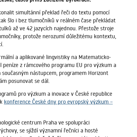
konalit simultánní překlad řeči do textu pomocí
tak šlo i bez tlumočníků v reálném čase překládat
tulků až ve 42 jazycích najednou. Přestože stroje
lumočníky, protože nerozumí důležitému kontextu,
í.
rmální a aplikované lingvistiky na Matematicko-
ískal peníze z rámcového programu EU pro výzkum a
ým současným nástupcem, programem Horizont
ám posunovat se dál.
gramů pro výzkum a inovace v České republice
ík
konference České dny pro evropský výzkum –
nologické centrum Praha ve spolupráci
ýchovy, se sjíždí významní řečníci a hosté