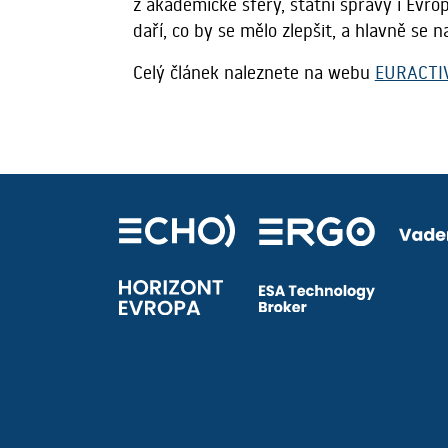
z akademické sféry, státní správy i Evrop
daří, co by se mělo zlepšit, a hlavně se n
Celý článek naleznete na webu
EURACTIV