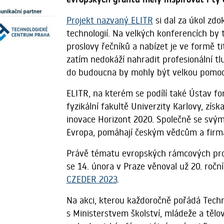
Projekt nazvaný ELITR
si dal za úkol zdo
technologií. Na velkých konferencích by 
proslovy řečníků a nabízet je ve formě ti
zatím nedokáží nahradit profesionální t
do budoucna by mohly být velkou pomoc
ELITR, na kterém se podílí také Ústav fo
fyzikální fakultě Univerzity Karlovy, z
inovace Horizont 2020. Společně se sv
Evropa, pomáhají českým vědcům a firm
Právě tématu evropských rámcových pro
se 14. února v Praze věnoval už 20. ročn
CZEDER 2023
.
Na akci, kterou každoročně pořádá Tech
s Ministerstvem školství, mládeže a tělov