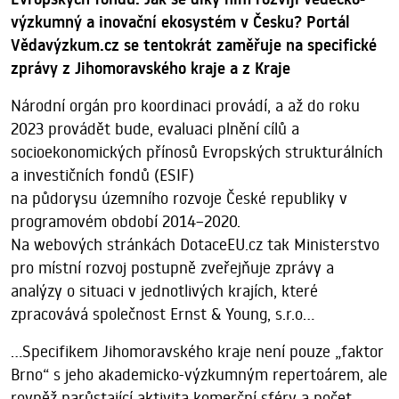
výzkumný a inovační ekosystém v Česku? Portál
Vědavýzkum.cz se tentokrát zaměřuje na specifické
zprávy z Jihomoravského kraje a z Kraje
Národní orgán pro koordinaci provádí, a až do roku
2023 provádět bude, evaluaci plnění cílů a
socioekonomických přínosů Evropských strukturálních
a investičních fondů (ESIF)
na půdorysu územního rozvoje České republiky v
programovém období 2014–2020.
Na webových stránkách DotaceEU.cz tak Ministerstvo
pro místní rozvoj postupně zveřejňuje zprávy a
analýzy o situaci v jednotlivých krajích, které
zpracovává společnost Ernst & Young, s.r.o...
...Specifikem Jihomoravského kraje není pouze „faktor
Brno“ s jeho akademicko-výzkumným repertoárem, ale
rovněž narůstající aktivita komerční sféry a počet