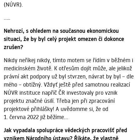
(NÚVR).
.....
Nehrozí, s ohledem na současnou ekonomickou
situaci, že by byl celý projekt omezen či dokonce
zrušen?
Nikdy neříkej nikdy, tímto motem se řídím v běžném i
medicínském životě. K otřesům dojít může, ale jelikož
právní akt podpory už byl stvrzen, návrat by byl – dle
mého – obtížný. Vždyť ještě před samotnou realizací
NÚVR instituce napříč ČR investovaly pro vznik
projektu značné úsilí. Třeba jen při zpracování
projektové přihlášky! A uvědomme si, že od
1. června 2022 již běžíme…
Jak vypadala spolupráce vědeckých pracovišť před
vznikem Národního ústavu? Říkáte, že vlastně