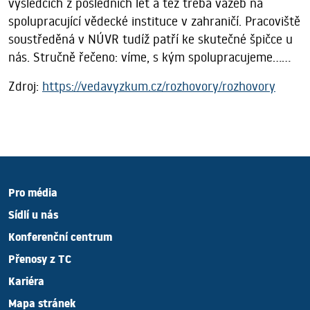
výsledcích z posledních let a též třeba vazeb na
spolupracující vědecké instituce v zahraničí. Pracoviště
soustředěná v NÚVR tudíž patří ke skutečné špičce u
nás. Stručně řečeno: víme, s kým spolupracujeme......
Zdroj:
https://vedavyzkum.cz/rozhovory/rozhovory
Pro média
Sídlí u nás
Konferenční centrum
Přenosy z TC
Kariéra
Mapa stránek