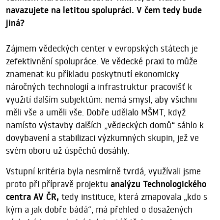
navazujete na letitou spolupráci. V čem tedy bude
jiná?
Zájmem vědeckých center v evropských státech je
zefektivnění spolupráce. Ve vědecké praxi to může
znamenat ku příkladu poskytnutí ekonomicky
náročných technologií a infrastruktur pracovišť k
využití dalším subjektům: nemá smysl, aby všichni
měli vše a uměli vše. Dobře udělalo MŠMT, když
namísto výstavby dalších „vědeckých domů“ sáhlo k
dovybavení a stabilizaci výzkumných skupin, jež ve
svém oboru už úspěchů dosáhly.
Vstupní kritéria byla nesmírně tvrdá, využívali jsme
proto při přípravě projektu
analýzu Technologického
centra AV ČR,
tedy instituce, která zmapovala „kdo s
kým a jak dobře bádá“, má přehled o dosažených