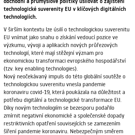
obchodní a průmyslové politiky usilovat o zajištění
technologické suverenity EU v klíčových digitálních
technologiích.
V širším kontextu lze úsilí o technologickou suverenitu
EU vnímat jako snahu o získání vedoucí pozice ve
výzkumu, vývoji a aplikacích nových průřezových
technologií, které mají stěžejní význam pro
ekonomickou transformaci evropského hospodářství
(tzv. key enabling technologies).
Nový neočekávaný impuls do této globální soutěže o
technologickou suverenitu vnesla pandemie
koronaviru covid-19, která poukázala na důležitost a
potřebu digitální a technologické transformace EU.
Díky novým technologiím se bezesporu podařilo
zmírnit negativní ekonomické a společenské dopady
restriktivních opatření souvisejících se zamezením
šíření pandemie koronaviru. Nebezpečným směrem