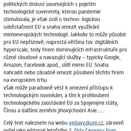
politických diskusí souvisejících s pojetím
technologické suverenity, kterou pandemie
stimulovala, je však úsilí o techno- logickou
soběstačnost EU a snaha omezit využívání
mimoevropských technologií. Jakkoliv to může působit
pro EU nepříznivě, naprostá většina tzv. digitálních
hyperscale, tedy firem dominujících infrastruktuře pro
různé cloudové a navazující služby – typicky Google,
Amazon, Facebook apod., sídlí mimo EU. Snaha
nahradit nebo zásadně omezit působení těchto firem
na evropském trhu
však může paradoxně vést k omezení přístupu k
technologickým novinkám, a tím k prohloubení
technologického zaostávání EU za Spojenými státy,
Čínou a dalšími zeměmi jihovýchodní Asie......
Celý text naleznete na webu
vedavyzkum.cz
, zároveň
vyšel jako editorial letošního
2. čísla časopisu Ergo
.