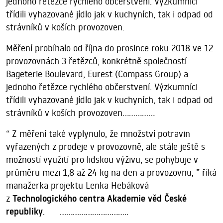
jednoho řetězce rychlého občerstvení. Výzkumníci
třídili vyhazované jídlo jak v kuchyních, tak i odpad od
strávníků v koších provozoven.
Měření probíhalo od října do prosince roku 2018 ve 12
provozovnách 3 řetězců, konkrétně společností
Bageterie Boulevard, Eurest (Compass Group) a
jednoho řetězce rychlého občerstvení. Výzkumníci
třídili vyhazované jídlo jak v kuchyních, tak i odpad od
strávníků v koších provozoven...............
“ Z měření také vyplynulo, že množství potravin
vyřazených z prodeje v provozovně, ale stále ještě s
možností využití pro lidskou výživu, se pohybuje v
průměru mezi 1,8 až 24 kg na den a provozovnu, ” říká
manažerka projektu Lenka Hebáková
z
Technologického centra Akademie věd České
republiky
. ................................