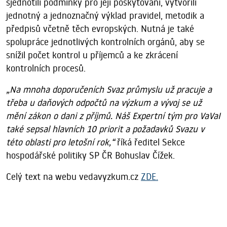
sjednotili podmínky pro její poskytování, vytvořili
jednotný a jednoznačný výklad pravidel, metodik a
předpisů včetně těch evropských. Nutná je také
spolupráce jednotlivých kontrolních orgánů, aby se
snížil počet kontrol u příjemců a ke zkrácení
kontrolních procesů.
„Na mnoha doporučeních Svaz průmyslu už pracuje a
třeba u daňových odpočtů na výzkum a vývoj se už
mění zákon o dani z příjmů. Náš Expertní tým pro VaVaI
také sepsal hlavních 10 priorit a požadavků Svazu v
této oblasti pro letošní rok,“
říká ředitel Sekce
hospodářské politiky SP ČR Bohuslav Čížek.
Celý text na webu vedavyzkum.cz
ZDE.