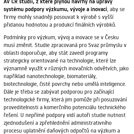
AV ČR studii, z které plynou návrhy na úpravy
systému podpory výzkumu, vývoje a inovací
, aby se
firmy mohly snadněji posouvat k výrobě s vyšší
přidanou hodnotou a produkcí finálních výrobků.
Podmínky pro výzkum, vývoj a inovace se v Česku
musí změnit. Studie zpracovaná pro Svaz průmyslu v
oblasti doporučuje, aby stát zavedl programy
strategicky orientované na technologie, které lze
významně využít v různých inovačních odvětvích, jako
například nanotechnologie, biomateriály,
biotechnologie, čisté povrchy nebo umělá inteligence.
Dále je třeba se zabývat podporou pro začínající
technologické firmy, která jim pomůže při posuzování
proveditelnosti a komerčního potenciálu technického
řešení. U nepřímé podpory vidí autoři studie nutnost
zjednodušení a zpřehlednění administrativního
procesu uplatnění daňových odpočtů na výzkum a