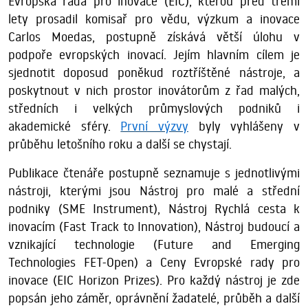
Evropská rada pro inovace (EIC), kterou před třemi
lety prosadil komisař pro vědu, výzkum a inovace
Carlos Moedas, postupně získává větší úlohu v
podpoře evropských inovací. Jejím hlavním cílem je
sjednotit doposud poněkud roztříštěné nástroje, a
poskytnout v nich prostor inovátorům z řad malých,
středních i velkých průmyslových podniků i
akademické sféry.
První výzvy
byly vyhlášeny v
průběhu letošního roku a další se chystají.
Publikace čtenáře postupně seznamuje s jednotlivými
nástroji, kterými jsou Nástroj pro malé a střední
podniky (SME Instrument), Nástroj Rychlá cesta k
inovacím (Fast Track to Innovation), Nástroj budoucí a
vznikající technologie (Future and Emerging
Technologies FET-Open) a Ceny Evropské rady pro
inovace (EIC Horizon Prizes). Pro každý nástroj je zde
popsán jeho záměr, oprávnění žadatelé, průběh a další