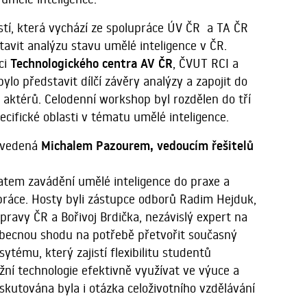
tí, která vychází ze spolupráce ÚV ČR a TA ČR
tavit analýzu stavu umělé inteligence v ČR.
ci
Technologického centra AV ČR
, ČVUT RCI a
lo představit dílčí závěry analýzy a zapojit do
ch aktérů. Celodenní workshop byl rozdělen do tří
ecifické oblasti v tématu umělé inteligence.
uze vedená
Michalem Pazourem, vedoucím řešitelů
matem zavádění umělé inteligence do praxe a
práce. Hosty byli zástupce odborů Radim Hejduk,
ravy ČR a Bořivoj Brdička, nezávislý expert na
eobecnou shodu na potřebě přetvořit současný
tému, který zajistí flexibilitu studentů
í technologie efektivně využívat ve výuce a
skutována byla i otázka celoživotního vzdělávání
...................