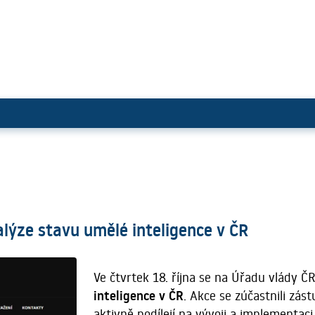
hop k analýze stavu umělé intel
lýze stavu umělé inteligence v ČR
Ve čtvrtek 18. října se na Úřadu vlády Č
inteligence v ČR
. Akce se zúčastnili zás
aktivně podílejí na vývoji a implementaci