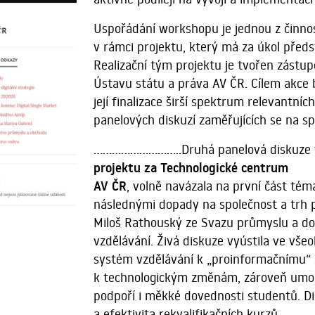
Uspořádání workshopu je jednou z činnos
v rámci projektu, který má za úkol předs
Realizační tým projektu je tvořen zástup
Ústavu státu a práva AV ČR. Cílem akce by
její finalizace širší spektrum relevantní
panelových diskuzí zaměřujících se na sp
.............................Druhá panelová disk
projektu za Technologické centrum
AV ČR
, volně navázala na první část té
následnými dopady na společnost a trh 
Miloš Rathouský ze Svazu průmyslu a dop
vzdělávání. Živá diskuze vyústila ve vš
systém vzdělávání k „proinformačnímu“ sy
k technologickým změnám, zároveň umožn
podpoří i měkké dovednosti studentů. Di
a efektivita rekvalifikačních kurzů..................