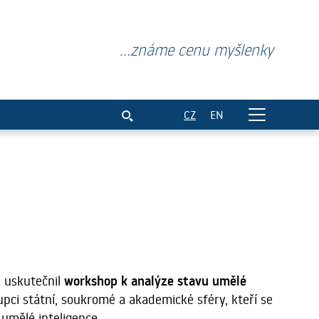
...známe cenu myšlenky
igence v ČR
CZ
EN
R uskutečnil
workshop k analýze stavu umělé
tupci státní, soukromé a akademické sféry, kteří se
 umělé inteligence.