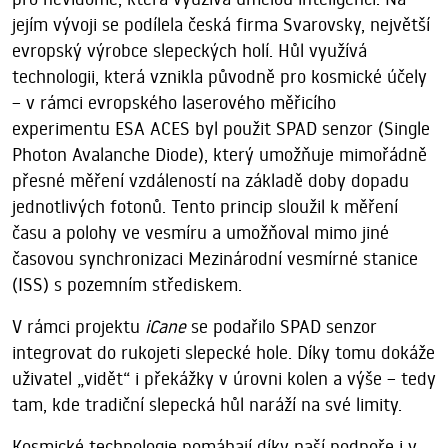
jejím vývoji se podílela česká firma Svarovsky, největší
evropský výrobce slepeckých holí. Hůl využívá
technologii, která vznikla původně pro kosmické účely
– v rámci evropského laserového měřicího
experimentu ESA ACES byl použit SPAD senzor (Single
Photon Avalanche Diode), který umožňuje mimořádně
přesné měření vzdáleností na základě doby dopadu
jednotlivých fotonů. Tento princip sloužil k měření
času a polohy ve vesmíru a umožňoval mimo jiné
časovou synchronizaci Mezinárodní vesmírné stanice
(ISS) s pozemním střediskem.
V rámci projektu
iCane
se podařilo SPAD senzor
integrovat do rukojeti slepecké hole. Díky tomu dokáže
uživatel „vidět“ i překážky v úrovni kolen a výše – tedy
tam, kde tradiční slepecká hůl naráží na své limity.
Kosmické technologie pomáhají díky naší podpoře i v