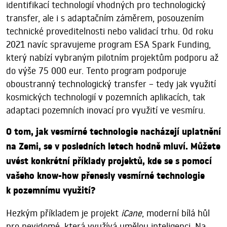
identifikací technologií vhodných pro technologický
transfer, ale i s adaptačním záměrem, posouzením
technické proveditelnosti nebo validací trhu. Od roku
2021 navíc spravujeme program ESA Spark Funding,
který nabízí vybraným pilotním projektům podporu až
do výše 75 000 eur. Tento program podporuje
oboustranný technologický transfer – tedy jak využití
kosmických technologií v pozemních aplikacích, tak
adaptaci pozemních inovací pro využití ve vesmíru.
O tom, jak vesmírné technologie nacházejí uplatnění
na Zemi, se v posledních letech hodně mluví. Můžete
uvést konkrétní příklady projektů, kde se s pomocí
vašeho know-how přenesly vesmírné technologie
k pozemnímu využití?
Hezkým příkladem je projekt
iCane
, moderní bílá hůl
pro nevidomé, která využívá umělou inteligenci. Na