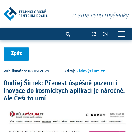
...známe cenu myšlenky
Ondřej Šimek: Přenést úspěšně pozemní i
CZ
EN
Zpět
Publikováno: 08.09.2025
Zdroj:
VědaVýzkum.cz
Ondřej Šimek: Přenést úspěšně pozemní
inovace do kosmických aplikací je náročné.
Ale Češi to umí.