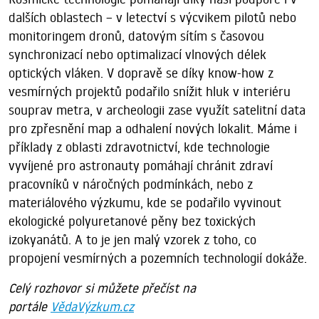
dalších oblastech – v letectví s výcvikem pilotů nebo
monitoringem dronů, datovým sítím s časovou
synchronizací nebo optimalizací vlnových délek
optických vláken. V dopravě se díky know-how z
vesmírných projektů podařilo snížit hluk v interiéru
souprav metra, v archeologii zase využít satelitní data
pro zpřesnění map a odhalení nových lokalit. Máme i
příklady z oblasti zdravotnictví, kde technologie
vyvíjené pro astronauty pomáhají chránit zdraví
pracovníků v náročných podmínkách, nebo z
materiálového výzkumu, kde se podařilo vyvinout
ekologické polyuretanové pěny bez toxických
izokyanátů. A to je jen malý vzorek z toho, co
propojení vesmírných a pozemních technologií dokáže.
Celý rozhovor si můžete přečíst na
portále
VědaVýzkum.cz