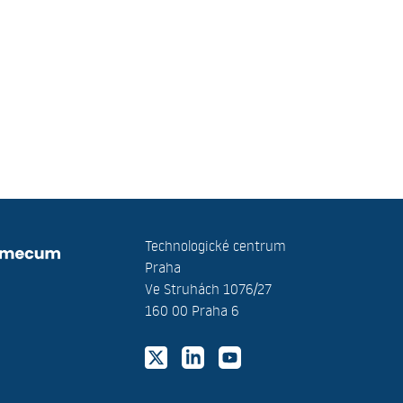
Technologické centrum
Praha
Ve Struhách 1076/27
160 00 Praha 6