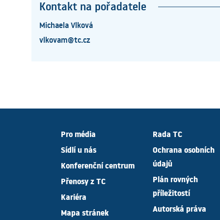
Kontakt na pořadatele
Michaela Vlková
vlkovam@tc.cz
Pro média
Rada TC
Sídlí u nás
Ochrana osobních
údajů
Konferenční centrum
Plán rovných
Přenosy z TC
příležitostí
Kariéra
Autorská práva
Mapa stránek