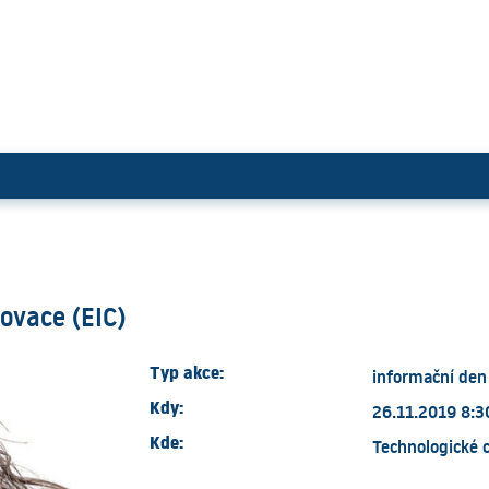
da pro inovace (EIC)
ovace (EIC)
Typ akce:
informační den
Kdy:
26.11.2019 8:30
Kde:
Technologické 