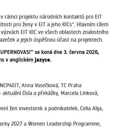
v rámci projektu národních kontaktů pro EIT
tosti pro ženy v EIT a jeho KICs“. Hlavním cílem
e výzvách EIT KIC ve všech oblastech znalostního
hazeček a jejich úspěšnou účast na projektech.
 SUPERNOVAS!”
se
koná dne 3. června 2026,
jazyce
ms v anglickém
.
u NCP4EIT, Anna Vosečková, TC Praha
aktuální čísla a překážky, Marcela Linková,
í žen investorek a podnikatelek, Celia Alija,
torky 2027 a
Women Leadership Programme,