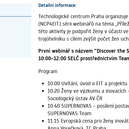
Detailní informace:
Technologické centrum Praha organizuje 
(NCP4EIT) sérii webinářů na téma „Příleži
této aktivity je podpořit ženy v účasti v
trojúhelníku s cílem zvýšit počet žen uc
První webinář s názvem
“Discover the
10:00–12:00 SELČ prostřednictvím Tea
Program
10:00 Uvítání, úvod o EIT a projekt
10:20 Ženy ve výzkumu a inovacích – 
Sociologický ústav AV ČR
10:40 SUPERNOVAS – posílení postaven
SUPERNOVAS Team
11:15 Evropská cena pro ženy inová
Anna Vosečková, TC Praha