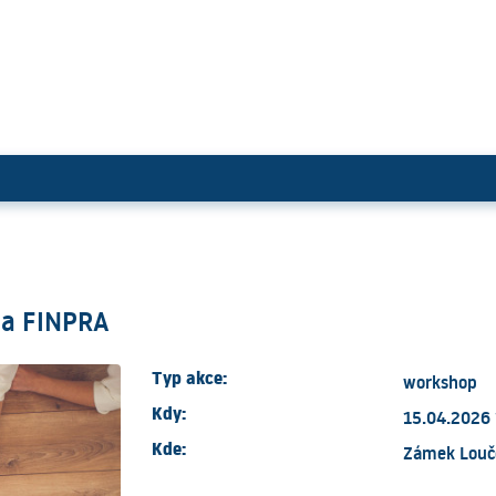
ny TC Praha FINPRA
aha FINPRA
Typ akce:
workshop
Kdy:
15.04.2026 
Kde:
Zámek Louč