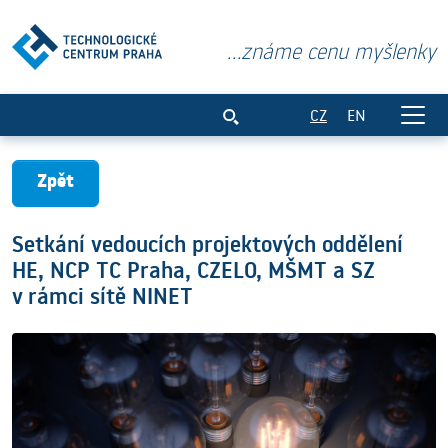
...známe cenu myšlenky
Setkání vedoucích projektových oddělen
CZ
EN
Zpět
Setkání vedoucích projektových oddělení
HE, NCP TC Praha, CZELO, MŠMT a SZ
v rámci sítě NINET